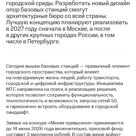
городской среды. Разработать новый дизайн
опор базовых станций смогут
МТС
архитектурные бюро со всей страны.
о технологиях
Лучшую концепцию планируют реализовать
Достижения
в 2027 году сначала в Москве, а после
в других крупных городах России, в том
Интервью
числе в Петербурге.
Финансовая
отчетность
Сегодня вышки базовых станций — привычный элемент
Контакты
городского пространства, который влияет
на повседневную жизнь людей, работу транспорта,
Новости
городской и цифровой инфраструктуры. Инициатива
в
МТС направлена на поиск и реализацию решения,
регионе
которое позволит сохранить функциональность,
технологичность и возможность запуска сетей 5G
м и акционерам
и гармонично встроить оборудование в городской
Корпоративное
ландшафт.
управление
Заявки на конкуре «Меняя привычное» принимаются
Корпоративный
до 14 июня 2026 года включительно, призовой фонд
секретарь
составит 3 миллиона рублей. В состав жюри войдут