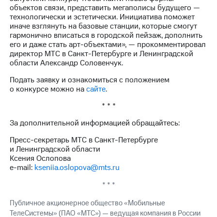
выкупа
объектов связи, представить мегаполисы будущего —
акций
технологически и эстетически. Инициатива поможет
Дивиденды
иначе взглянуть на базовые станции, которые смогут
Рынок
гармонично вписаться в городской пейзаж, дополнить
облигаций
его и даже стать арт-объектами», — прокомментировал
директор МТС в Санкт-Петербурге и Ленинградской
Описание
области Александр Соловенчук.
Еврооблигации-2023
Уведомление
Подать заявку и ознакомиться с положением
о
о конкурсе можно на
сайте
.
погашении
* * *
именных
облигаций
За дополнительной информацией обращайтесь:
Другое
Пресс-секретарь МТС в Санкт-Петербурге
Регистратор
и Ленинградской области
Реквизиты
Ксения Ослопова
Контакты
e-mail:
kseniia.oslopova@mts.ru
йчивое развитие
и деловая этика
* * *
На главную
Публичное акционерное общество «Мобильные
ТелеСистемы» (ПАО «МТС») — ведущая компания в России