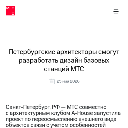
О
сторам и акционерам
Комплаенс и деловая этика
Устойчивое развитие
Медиа-центр
О МТС
О МТС
На главную
компании
О
компании
Стратегия
Стратегия
Все Новости
Карьера
в МТС
Карьера
в МТС
Пресс-
Петербургские архитекторы смогут
релизы
История
разработать дизайн базовых
компании
МТС
станций МТС
о технологиях
Руководство
региона
25 мая 2026
Правовая
информация
Контакты
Санкт-Петербург, РФ — МТС совместно
с архитектурным клубом A-House запустила
Медиа-центр
проект по переосмыслению внешнего вида
Пресс-
объектов связи с учетом особенностей
релизы