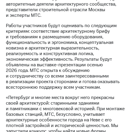
Раскрытие
авторитетные деятели архитектурного сообщества,
информации
представители строительной отрасли Москвы
Информация
и эксперты МТС.
акционерам
Документы
Работы участников будут оценивать по следующим
ПАО
критериям: соответствие архитектурному брифу
"МТС"
и требованиям к размещению оборудования,
Собрания
функциональность и эргономика, концептуальная
акционеров
новизна и архитектурная выразительность,
Личный
реализуемость и конструктивная логика,
кабинет
экономическая эффективность. Результаты будут
акционера
объявлены на выставке-презентации осенью
Акционерный
2026 года. МТС открыта к обсуждению
капитал
и сотрудничеству со всеми заинтересованными
Контроль
в реализации проекта сторонами и готова оказывать
и
всестороннюю поддержку всем участникам.
аудит
Рынок
«Петербург и многие места вокруг него прекрасны
акций
своей архитектурой: старинными зданиями
и памятниками с многовековой историей. При монтаже
Описание
базовых станций, МТС, безусловно, учитывает
Программа
архитектурные особенности города на Неве с его
приобретения
плотной застройкой и исторической ценностью. Мы
Порядок
запустили конкурс, чтобы найти новые формы