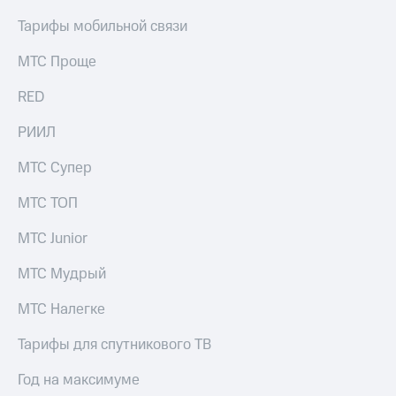
Тарифы мобильной связи
МТС Проще
RED
РИИЛ
МТС Супер
МТС ТОП
МТС Junior
МТС Мудрый
МТС Налегке
Тарифы для спутникового ТВ
Год на максимуме