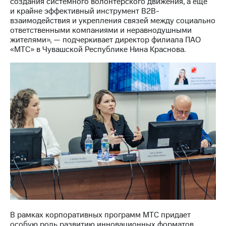
создания системного волонтерского движения, а еще
выкупа
и крайне эффективный инструмент В2В-
акций
взаимодействия и укрепления связей между социально
Дивиденды
ответственными компаниями и неравнодушными
Рынок
жителями», — подчеркивает директор филиала ПАО
облигаций
«МТС» в Чувашской Республике Нина Краснова.
Описание
Еврооблигации-2023
Уведомление
о
погашении
именных
облигаций
Другое
Регистратор
Реквизиты
Контакты
йчивое развитие
и деловая этика
На главную
В рамках корпоративных программ МТС придает
особую роль развитию инновационных форматов