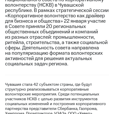
волонтерству (НСКВ) в Чувашской
МТС
республике. В рамках стратегической сессии
о технологиях
«Корпоративное волонтерство как драйвер
для бизнеса и общества» 22 января участие
Достижения
в Совете приняли 20 региональных
общественных объединений и компаний
Интервью
из разных отраслей: промышленности,
ритейла, строительства, а также социальной
Финансовая
отчетность
сферы. Деятельность совета направлена
на популяризацию формата волонтерских
Контакты
активностей для решения актуальных
социальных задач региона.
Новости
в
регионе
Чувашия стала 42 субъектом страны, где будут
м и акционерам
структурно реализовываться корпоративные
Корпоративное
волонтерские мероприятия. Среди потенциальных
управление
участников НСКВ с целью развития инструментов
социальных изменений и построения корпоративного
Корпоративный
партнерства представители Сбербанка, Газпрома,
секретарь
Химпрома, Промтрактора, ЧЭАЗа, ООО «Хевел»,