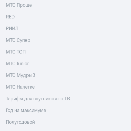
МТС Проще
RED
РИИЛ
МТС Супер
МТС ТОП
МТС Junior
МТС Мудрый
МТС Налегке
Тарифы для спутникового ТВ
Год на максимуме
Полугодовой