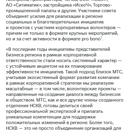
Раскрытие
АО «Ситиматик», застройщика «ИскоЧ», Торгово-
информации
промышленной палаты и другие. Участники совета
Информация
объединят усилия для реализации в регионе
акционерам
социальных и благотворительных инициатив
Документы
и проектов с участием корпоративных волонтеров —
ПАО
причем не только в формате крупных мероприятий,
"МТС"
1
но и за счет активности в формате pro bono
.
Собрания
акционеров
«В последние годы инициативы представителей
Личный
бизнеса региона в рамках корпоративной
кабинет
ответственности стали носить системный характер —
акционера
с устойчивым акцентом на их планирование
Акционерный
эффективности инициатив. Такой подход близок МТС,
капитал
учитывая экосистемный формат развития компании:
Контроль
в рамках корпоративной стратегии мы реализуем
и
масштабные — в том числе, волонтерские проекты —
аудит
направленные на создание диалога между бизнесом
Рынок
и обществом. МТС, как и все другие члены созданного
акций
отделения НСКВ, готовы делиться своей
профессиональной экспертизой и прилагать
Описание
уникальные компетенции для поддержки
Программа
положительных изменений в регионе. Более того,
приобретения
НСКВ — это не просто объединение организаций для
Порядок