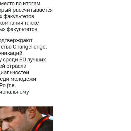
место по итогам
торый рассчитывается
х факультетов
, компания также
ых факультетов.
подтверждают
ства Changellenge,
уникаций.
у среди 50 лучших
ей отрасли
циальностей.
реди молодежи
o (т.е.
сиональному