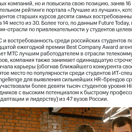
х компаний, но и повысила свою позицию, заняв 16 
ительном рейтинге портала «Лучшие из лучших», ко
удентов старших курсов десяти самых востребованны
 14 место из 30. Более того, по данным Future Today
м-отрасли по привлекательности у студентов целев
 и востребованность среди российских студентов 
дцатой ежегодной премии Best Company Award агент
ает МТС лучшим работодателем в отрасли телекомм
ов, компания также занимает одиннадцатую строчк
ачала карьеры (обогнав ближайшего конкурента сво
ятое место по популярности среди студентов ИТ-спе
ngellenge для выявления сильнейших HR-брендов с
участвовали более девяти тысяч студентов уровня HiP
дников с высоким потенциалом к быстрому профес
адаптации и лидерству) из 47 вузов России.