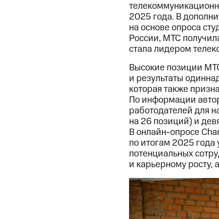
телекоммуникационны
2025 года. В дополн
на основе опроса ст
России, МТС получила
стала лидером телеко
Высокие позиции МТС
и результаты одинна
которая также призн
По информации автор
работодателей для н
на 26 позиций) и дев
В онлайн-опросе Cha
по итогам 2025 года 
потенциальных сотру
и карьерному росту, 