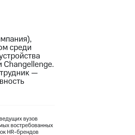
мпания),
ом среди
оустройства
 Changellenge.
отрудник —
вность
 ведущих вузов
самых востребованных
сок HR-брендов