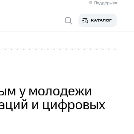
Поддержка
О МТС
я информация
Контакты
КАТАЛОГ
Медиа-центр
кты
Новости в регионе
Инвесторам и акционерам
ция акционерам
Документы
роль и аудит
Рынок акций
й
Описание
р
Реквизиты
Контакты
Устойчивое развитие
Комплаенс и деловая этика
На главную
ым у молодежи
аций и цифровых