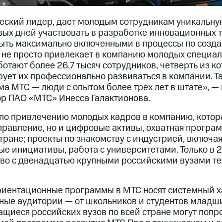
ческий лидер, дает молодым сотрудникам уникальну
вых дней участвовать в разработке инновационных 
 быть максимально включенными в процессы по соз
 не просто привлекает в компанию молодых специал
отают более 26,7 тысяч сотрудников, четверть из к
ирует их профессионально развиваться в компании. Та
ма МТС — люди с опытом более трех лет в штате», —
р ПАО «МТС» Инесса Галактионова.
по привлечению молодых кадров в компанию, котор
правление, но и цифровые активы, охватная програ
тране; проекты по знакомству с индустрией, включа
е инициативы, работа с университетами. Только в 
во с двенадцатью крупными российскими вузами т
иентационные программы в МТС носят системный х
ные аудитории — от школьников и студентов младш
чащиеся российских вузов по всей стране могут попр