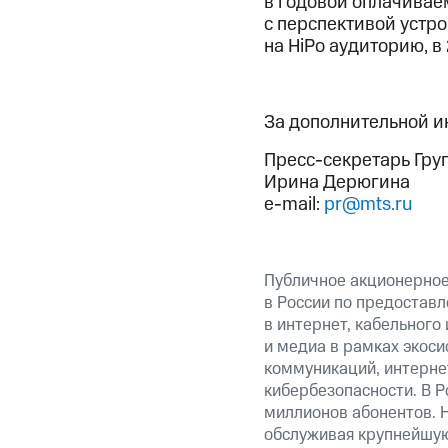
в годовой оплачивае
с перспективой устро
на HiPo аудиторию, в
За дополнительной 
Пресс-секретарь Гру
Ирина Дерюгина
e-mail:
pr@mts.ru
Публичное акционерно
в России по предоставл
в интернет, кабельного
и медиа в рамках экос
коммуникаций, интерне
кибербезопасности. В Р
миллионов абонентов. 
обслуживая крупнейшу