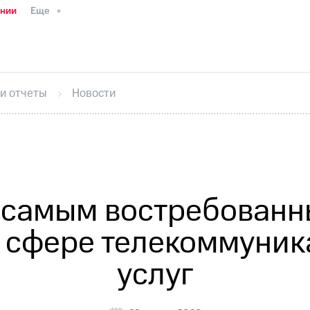
ании
Еще
ТС
Пресс-релизы
МТС о технологиях
ТС
История компании
Руководство региона
Правова
стижения
Интервью
Финансовая отчетность
Конта
 и отчеты
Новости
тивный секретарь
Раскрытие информации
Информа
ный кабинет акционера
Акционерный капитал
Конт
Порядок выкупа акций
Дивиденды
Рынок облигаци
 погашении именных облигаций
Другое
Регистрато
 самым востребованн
в сфере телекоммуник
услуг