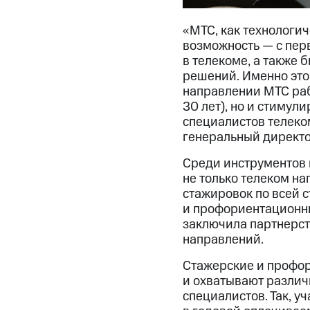
«МТС, как технологи
возможность — с пер
в телекоме, а также
решений. Именно это
направлении МТС раб
30 лет), но и стимул
специалистов телеко
генеральный директо
Среди инструментов 
не только телеком на
стажировок по всей с
и профориентационны
заключила партнерст
направлений.
Стажерские и профор
и охватывают различ
специалистов. Так, у