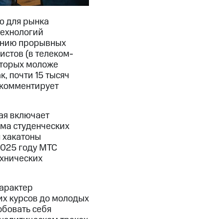
ю для рынка
технологий
данию прорывных
истов (в телеком-
оторых моложе
к, почти 15 тысяч
 комментирует
ая включает
мма студенческих
я хакатоны
2025 году МТС
ехнических
арактер
их курсов до молодых
обовать себя