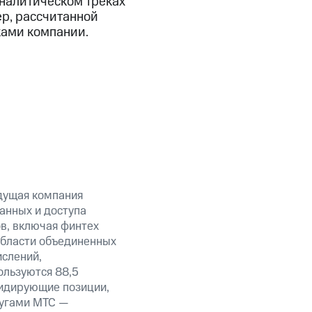
аналитическом треках
ер, рассчитанной
ками компании.
дущая компания
анных и доступа
ов, включая финтех
области объединенных
ислений,
ользуются 88,5
лидирующие позиции,
лугами МТС —