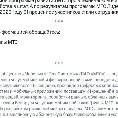
мой программе развития МТС Про в техническом и 
йства в штат. А по результатам программы МТС Лид
 2025 году 81 процент ее участников стали сотрудни
* * *
информацией обращайтесь:
ппы МТС
* * *
е общество «Мобильные ТелеСистемы» (ПАО «МТС») — ве
ению услуг мобильной и фиксированной связи, передачи д
 и спутникового ТВ-вещания; провайдер цифровых сервис
истем и мобильных приложений; поставщик ИТ-решений в 
та вещей, мониторинга, обработки данных, облачных выч
оссии и Беларуси услугами мобильной связи Группы МТС п
На российском рынке мобильного бизнеса МТС занимает 
ю 83-миллионную абонентскую базу. Фиксированными ус