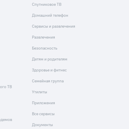
Спутниковое ТВ
Приложения
Домашний телефон
Финансы
Сервисы и развлечения
Развлечения
Безопасность
Детям и родителям
Здоровье и фитнес
угого оператора
Оплата
Семейная группа
ого ТВ
Интернет-магазин
Утилиты
скидки
Все товары
Приложения
Все сервисы
одемов
Документы