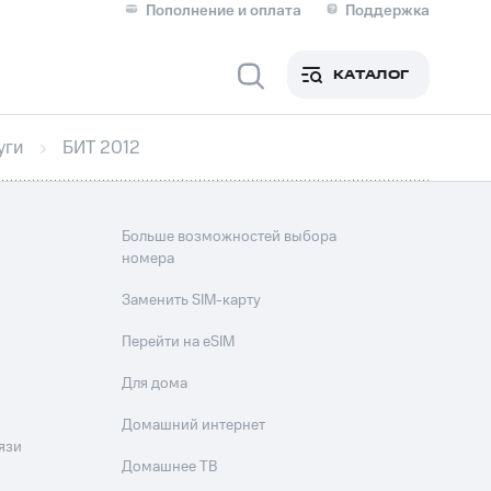
Пополнение и оплата
Поддержка
Скидка 30% на связь
Личные кабинеты
КАТАЛОГ
Мобильная связь
уги
БИТ 2012
IM-карта для иностранцев
M
Для дома
Больше возможностей выбора
номера
ерейти в МТС со своим
Заменить SIM-карту
ой МТС
Перейти на eSIM
Сервисы и подписки
Для дома
Домашний интернет
язи
фитнес
Приложения от МТС
Домашнее ТВ