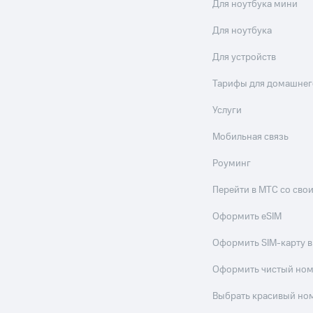
Для ноутбука мини
ле при оплате с карты МТС Деньги
Для ноутбука
Для устройств
Тарифы для домашнег
Услуги
Мобильная связь
Роуминг
Перейти в МТС со св
Оформить eSIM
Оформить SIM-карту в
Оформить чистый но
Выбрать красивый но