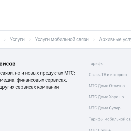
никовое ТВ
МТС Деньги
е Мой МТС
Акции
Услуги
Услуги мобильной связи
Архивные усл
йная группа
Заказать SIM-карту
Оформить eSIM
S
асивый номер
Заменить SIM-карту
Перейти на eSI
ле при оплате с карты МТС Деньги
ым тарифом
рвисов
ым тарифом
Тарифы
 связи, но и новых продуктах МТС:
Связь, ТВ и интернет
 медиа, финансовых сервисах,
Домашнее ТВ
Спутниковое ТВ
Домашний телефон
П
МТС Дома Отлично
 других сервисах компании
ый кабинет спутникового ТВ
Скачать приложение М
МТС Дома Хорошо
ильмы, музыка и многое другое
МТС Дома Супер
услуги, доступ к геолокации
Тарифы мобильной св
пасность
Финансы
Детям и родителям
Здоровье и 
МТС Проще