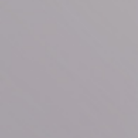
Тарифы RED, РИИЛ и МТС Супер дешев
Обзоры товаров
Скидки до 40%
на смартфоны
при покупке со связью МТС