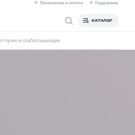
Пополнение и оплата
Поддержка
Скидка 30% на связь
Личные кабинеты
КАТАЛОГ
Мобильная связь
я глухих и слабослышащих
IM-карта для иностранцев
M
Для дома
ерейти в МТС со своим
ой МТС
Сервисы и подписки
фитнес
Приложения от МТС