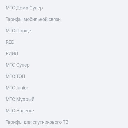
на связь
МТС Дома Супер
Роуминг
Тарифы
Тарифы мобильной связи
RED,
Семейная
РИИЛ
МТС Проще
группа
и МТС
Супер
RED
Заказать
дешевле
SIM-
при
карту
РИИЛ
оплате
с карты
Оформить
МТС
МТС Супер
eSIM
Деньги
МТС ТОП
SIM-
Выберите
карта
и подключите
МТС Junior
для
ТВ
иностранцев
с выгодным
МТС Мудрый
тарифом
Оформить
МТС Налегке
чистый
Тарифы
номер
Тарифы для спутникового ТВ