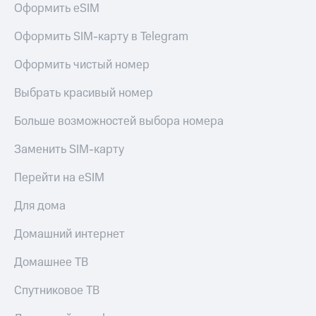
для дома
Оформить eSIM
Услуги
149 ₽/
Оформить SIM-карту в Telegram
мес
Акции
Оформить чистый номер
МТС
Домашний
Premium
Выбрать красивый номер
интернет
Подписка
Больше возможностей выбора номера
Домашнее
на гигабайты
ТВ
интернета,
Заменить SIM-карту
фильмы,
Спутниковое
музыка
Перейти на eSIM
ТВ
и многое
другое
Для дома
Домашний
телефон
Семейная
Домашний интернет
группа
Перейти
в МТС
Скидка
Домашнее ТВ
со своим
на тарифы,
номером
общие
Спутниковое ТВ
подписки
Поддержка
и услуги,