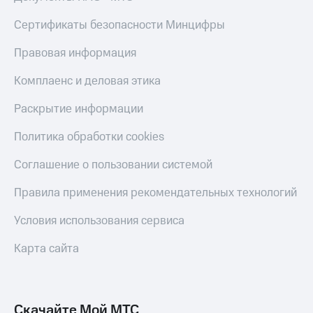
КИОН
Кино,
Строки
Сертификаты безопасности Минцифры
музыка,
книги
Live
и не
Правовая информация
только
Гудок
Комплаенс и деловая этика
Безопасность
Мой
Раскрытие информации
МТС
Финансы
Политика обработки cookies
Все
Детям
приложения
и родителям
Соглашение о пользовании системой
Инвестиции
Здоровье
Правила применения рекомендательных технологий
и фитнес
Получайте
Условия использования сервиса
доход
Приложения
онлайн
от МТС
Карта сайта
Страхование
Акции
Покупка
Приложения
полисов
КИОН
Скачайте Мой МТС
онлайн