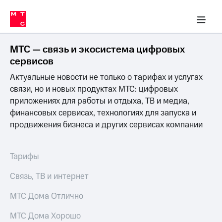
Перенести
ка 30% на связь
обильная связь
Сервисы и подписки
Интернет-магазин
Для дома
Скидка 30% на связь
Личные кабинеты
Финансы
Приложения
номер
ичные кабинеты
в МТС
Мобильная
связь
МТС — связь и экосистема цифровых
Тарифы
Интернет
сервисов
и
Актуальные новости не только о тарифах и услугах
ТВ
Услуги
связи, но и новых продуктах МТС: цифровых
Спутниковое
приложениях для работы и отдыха, ТВ и медиа,
ТВ
финансовых сервисах, технологиях для запуска и
Роуминг
продвижения бизнеса и других сервисах компании
МТС
Деньги
Личный
кабинет
Мобильная связь
Тарифы
Скачать
Перенести
приложение
номер
Связь, ТВ и интернет
Мой
в МТС
МТС
МТС Дома Отлично
Акции
Тарифы
МТС Дома Хорошо
Скидка 30%
Услуги