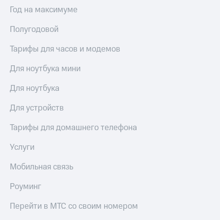
Интернет,
Выбрать
Год на максимуме
ТВ и телефон
красивый
для дома
номер
Полугодовой
Заменить
Услуги
SIM-
Тарифы для часов и модемов
карту
Личный
Для ноутбука мини
кабинет
Перейти
интернета
на
Для ноутбука
и
eSIM
ТВ
Для устройств
Личный
Для дома
кабинет
Выберите
Тарифы для домашнего телефона
спутникового
и подключите
ТВ
ТВ
Услуги
Скачать
с выгодным
приложение
тарифом
Мобильная связь
Мой
МТС
Роуминг
Акции
Тарифы
Интернет,
Перейти в МТС со своим номером
ТВ и телефон
Видеонаблюдение
для дома