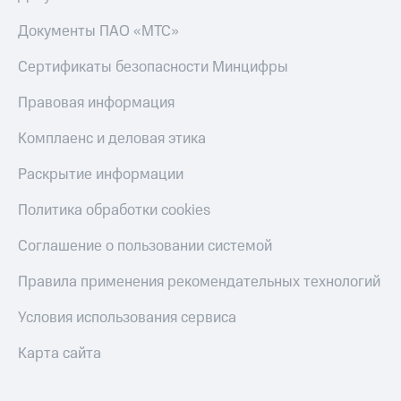
Скидка 30%
с карты
на связь
МТС Деньги
Документы ПАО «МТС»
С картой
Обзоры
Сертификаты безопасности Минцифры
МТС
товаров
Деньги
Правовая информация
МТС
Скидки
Накопления
до 40%
Комплаенс и деловая этика
на смартфоны
Откладывайте
Раскрытие информации
деньги
при
и получайте
покупке
Политика обработки cookies
доход 15%
со связью
Платежи
МТС
Соглашение о пользовании системой
и
переводы
Правила применения рекомендательных технологий
Пополнить
номер
Условия использования сервиса
МТС
Карта сайта
Настройки
автоплатежа