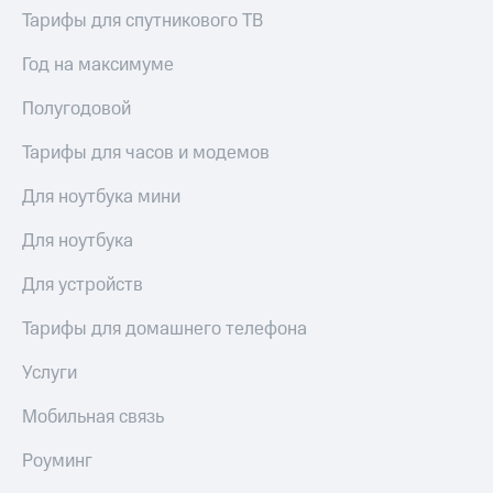
висы и подписки
Сертификаты
Тарифы для спутникового ТВ
МТС
безопасности
Premium
Год на максимуме
Всё
Подписка
под
на гигабайты
Полугодовой
рукой
интернета,
в Мой МТС
фильмы,
Тарифы для часов и модемов
музыка
Посмотрите,
и многое
Для ноутбука мини
что
другое
полезного
Семейная
Для ноутбука
есть
группа
в нашем
Для устройств
приложении
Скидка
на тарифы,
Тарифы для домашнего телефона
КИОН
общие
подписки
Услуги
КИОН
и услуги,
Музыка
доступ
Мобильная связь
к геолокации
КИОН
Кино,
Строки
Роуминг
музыка,
книги