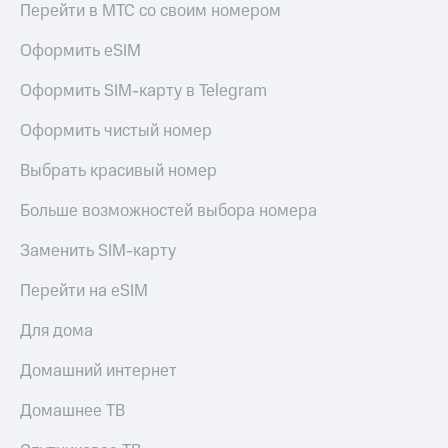
Live
Перейти в МТС со своим номером
и не
только
Гудок
Оформить eSIM
Безопасность
Мой
Оформить SIM-карту в Telegram
МТС
Финансы
Оформить чистый номер
Все
Детям
приложения
и родителям
Выбрать красивый номер
Инвестиции
Здоровье
Больше возможностей выбора номера
и фитнес
Получайте
Заменить SIM-карту
доход
Приложения
онлайн
от МТС
Перейти на eSIM
Страхование
Акции
Покупка
Для дома
полисов
Приложения
онлайн
Домашний интернет
КИОН
Скидка 30%
на связь
Домашнее ТВ
КИОН
Музыка
С картой