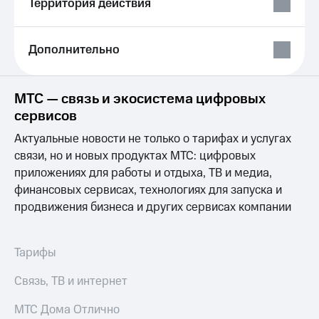
Территория действия
Выбрать
ТВ и телефон
красивый
для дома
номер
Услуги
Дополнительно
Заменить
SIM-
Личный
карту
кабинет
МТС — связь и экосистема цифровых
интернета
Перейти
и
сервисов
на
ТВ
eSIM
Актуальные новости не только о тарифах и услугах
Личный
кабинет
связи, но и новых продуктах МТС: цифровых
Для дома
спутникового
приложениях для работы и отдыха, ТВ и медиа,
Выберите
ТВ
финансовых сервисах, технологиях для запуска и
и подключите
Скачать
ТВ
продвижения бизнеса и других сервисах компании
приложение
с выгодным
Мой
тарифом
МТС
Акции
Тарифы
Тарифы
Интернет,
Связь, ТВ и интернет
ТВ и телефон
Видеонаблюдение
для дома
для дома
МТС Дома Отлично