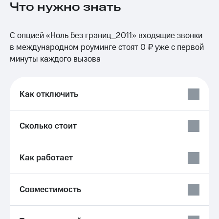
Что нужно знать
на связь
Роуминг
Тарифы
С опцией «Ноль без границ_2011» входящие звонки
RED,
Семейная
РИИЛ
в международном роуминге стоят 0 ₽ уже с первой
группа
и МТС
минуты каждого вызова
Супер
Заказать
дешевле
SIM-
при
карту
оплате
Как отключить
с карты
Оформить
МТС
eSIM
Деньги
Сколько стоит
SIM-
Выберите
карта
и подключите
для
ТВ
Как работает
иностранцев
с выгодным
тарифом
Оформить
Совместимость
чистый
Тарифы
номер
Интернет,