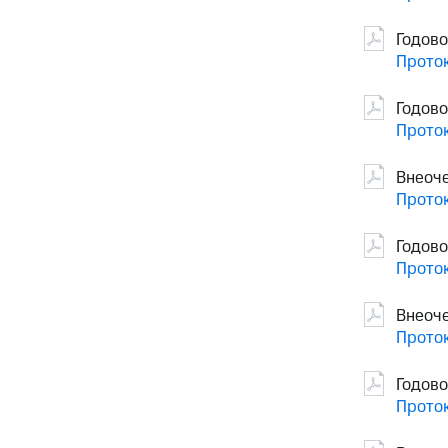
Годово
Проток
Годово
Проток
Внеоч
Проток
Годово
Проток
Внеоч
Проток
Годов
Проток