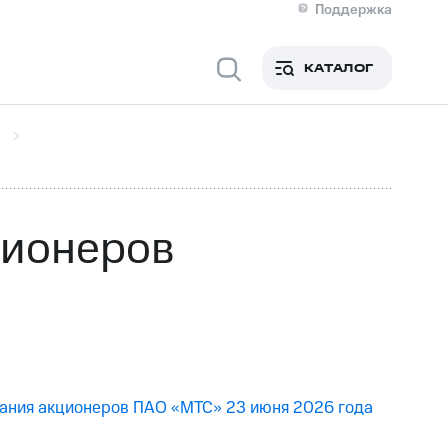
Поддержка
О МТС
я информация
Контакты
КАТАЛОГ
Медиа-центр
кты
Новости в регионе
Инвесторам и акционерам
ция акционерам
Документы
роль и аудит
Рынок акций
й
Описание
р
Реквизиты
Контакты
ционеров
Устойчивое развитие
Комплаенс и деловая этика
На главную
брания акционеров ПАО «МТС» 23 июня 2026 года