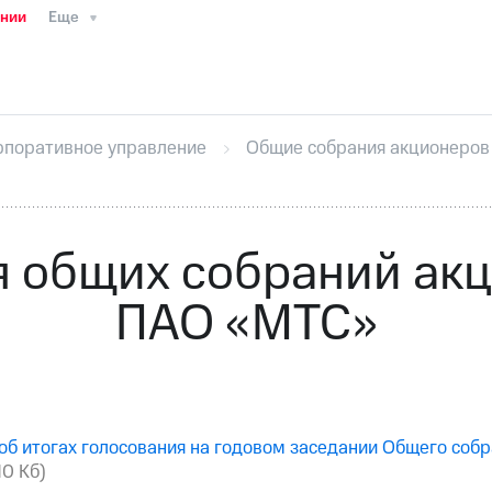
ании
Еще
ТС
Пресс-релизы
МТС о технологиях
ТС
История компании
Руководство региона
Правова
стижения
Интервью
Финансовая отчетность
Конта
рпоративное управление
Общие собрания акционеров
тивный секретарь
Раскрытие информации
Информа
ный кабинет акционера
Акционерный капитал
Конт
Порядок выкупа акций
Дивиденды
Рынок облигаци
 погашении именных облигаций
Другое
Регистрато
 общих собраний ак
ПАО «МТС»
об итогах голосования на годовом заседании Общего со
10 Кб)