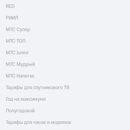
Раскрытие
RED
информации
Информация
РИИЛ
акционерам
Документы
ПАО
МТС Супер
"МТС"
Собрания
МТС ТОП
акционеров
Личный
МТС Junior
кабинет
акционера
МТС Мудрый
Акционерный
капитал
МТС Налегке
Контроль
и
Тарифы для спутникового ТВ
аудит
Рынок
Год на максимуме
акций
Полугодовой
Описание
Программа
Тарифы для часов и модемов
приобретения
Порядок