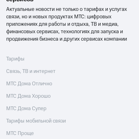
Актуальные новости не только о тарифах и услугах
МТС
о технологиях
связи, но и новых продуктах МТС: цифровых
приложениях для работы и отдыха, ТВ и медиа,
Достижения
финансовых сервисах, технологиях для запуска и
продвижения бизнеса и других сервисах компании
Интервью
Финансовая
отчетность
Тарифы
Контакты
Связь, ТВ и интернет
Новости
МТС Дома Отлично
в
регионе
МТС Дома Хорошо
м и акционерам
МТС Дома Супер
Корпоративное
управление
Тарифы мобильной связи
Корпоративный
МТС Проще
секретарь