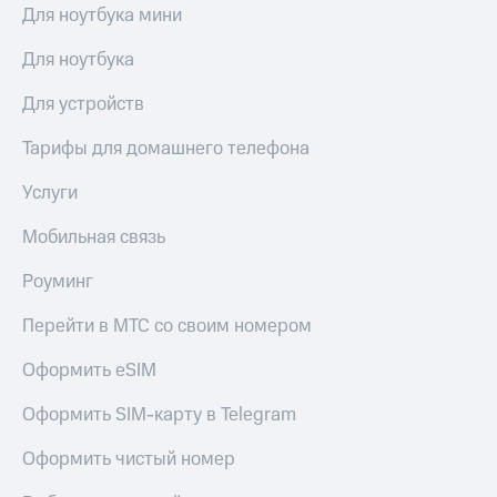
выкупа
Для ноутбука мини
акций
Дивиденды
Для ноутбука
Рынок
облигаций
Для устройств
Описание
Тарифы для домашнего телефона
Еврооблигации-2023
Уведомление
Услуги
о
погашении
Мобильная связь
именных
облигаций
Роуминг
Другое
Перейти в МТС со своим номером
Регистратор
Реквизиты
Оформить eSIM
Контакты
йчивое развитие
Оформить SIM-карту в Telegram
и деловая этика
На главную
Оформить чистый номер