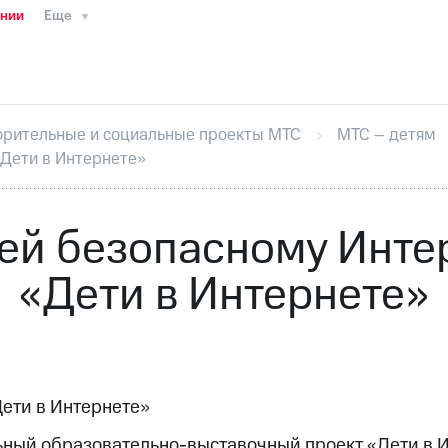
ании
Еще
ТС
Пресс-релизы
МТС о технологиях
ТС
История компании
Руководство региона
Правова
стижения
Интервью
Финансовая отчетность
Конта
орительные и социальные проекты МТС
МТС – детям
тивный секретарь
Раскрытие информации
Информа
«Дети в Интернете»
ный кабинет акционера
Акционерный капитал
Конт
Порядок выкупа акций
Дивиденды
Рынок облигаци
 погашении именных облигаций
Другое
Регистрато
ей безопасному Интер
«Дети в Интернете»
Дети в Интернете»
ный образовательно-выставочный проект «Дети в И