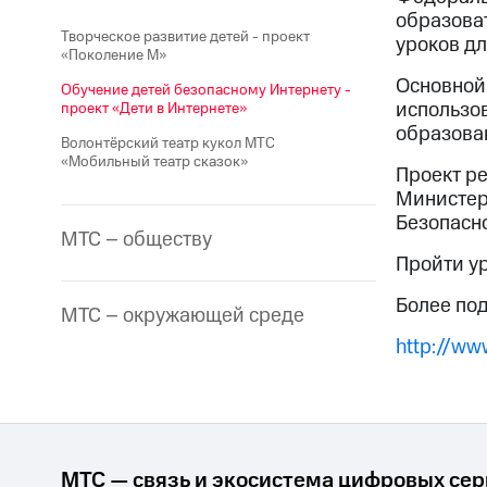
образова
Творческое развитие детей - проект
уроков дл
«Поколение М»
Основной
Обучение детей безопасному Интернету -
использов
проект «Дети в Интернете»
образован
Волонтёрский театр кукол МТС
«Мобильный театр сказок»
Проект ре
Министер
Безопасно
МТС – обществу
Пройти у
Более по
МТС – окружающей среде
http://www
МТС — связь и экосистема цифровых се