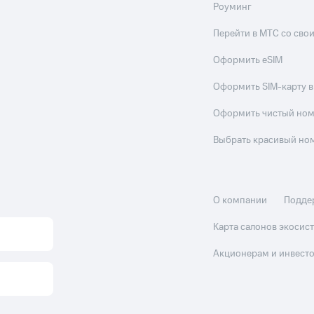
Роуминг
Перейти в МТС со св
Оформить eSIM
Оформить SIM-карту в
Оформить чистый но
Выбрать красивый но
О компании
Подде
Карта салонов экоси
Акционерам и инвест