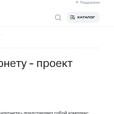
Поддержка
О МТС
я информация
Контакты
КАТАЛОГ
Медиа-центр
кты
Новости в регионе
Инвесторам и акционерам
ция акционерам
Документы
роль и аудит
Рынок акций
й
Описание
р
Реквизиты
Контакты
нету - проект
Устойчивое развитие
Комплаенс и деловая этика
На главную
нтернете» представляет собой комплекс