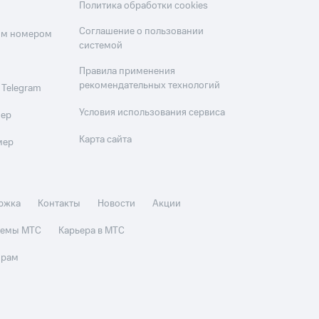
Политика обработки cookies
Соглашение о пользовании
оим номером
системой
Правила применения
рекомендательных технологий
 Telegram
Условия использования сервиса
мер
Карта сайта
мер
ржка
Контакты
Новости
Акции
стемы МТС
Карьера в МТС
орам