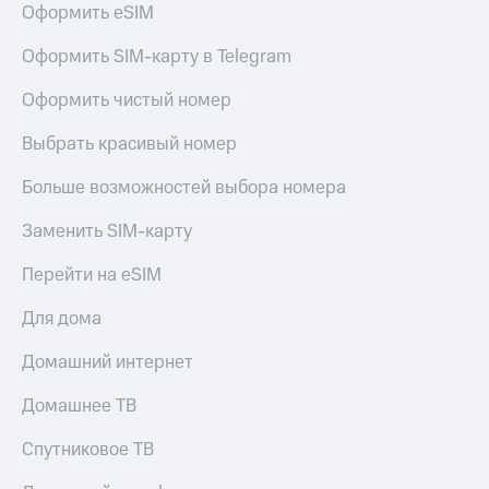
Оформить eSIM
Услуги
149 ₽/
мес
Акции
Оформить SIM-карту в Telegram
МТС
Домашний
Оформить чистый номер
Premium
интернет
Выбрать красивый номер
Подписка
Домашнее
на гигабайты
ТВ
интернета,
Больше возможностей выбора номера
фильмы,
Спутниковое
музыка
Заменить SIM-карту
ТВ
и многое
другое
Перейти на eSIM
Домашний
Семейная
телефон
группа
Для дома
Перейти
Скидка
Домашний интернет
в МТС
на тарифы,
со своим
общие
Домашнее ТВ
номером
подписки
и услуги,
Спутниковое ТВ
Поддержка
доступ
к геолокации