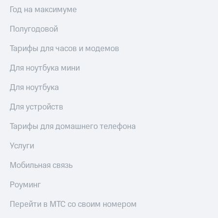
Выбрать
ТВ и телефон
Год на максимуме
красивый
для дома
номер
Полугодовой
Услуги
Заменить
SIM-
Тарифы для часов и модемов
Личный
карту
кабинет
интернета
Для ноутбука мини
Перейти
и
на
ТВ
Для ноутбука
eSIM
Личный
кабинет
Для устройств
Для дома
спутникового
Выберите
ТВ
Тарифы для домашнего телефона
и подключите
Скачать
ТВ
приложение
Услуги
с выгодным
Мой
тарифом
МТС
Мобильная связь
Акции
Тарифы
Роуминг
Интернет,
ТВ и телефон
Видеонаблюдение
Перейти в МТС со своим номером
для дома
для дома