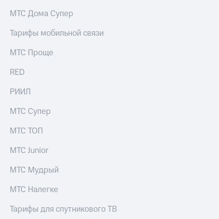
на связь
МТС Дома Супер
Роуминг
Тарифы
Тарифы мобильной связи
RED,
Семейная
РИИЛ
МТС Проще
группа
и МТС
Супер
RED
Заказать
дешевле
SIM-
при
карту
РИИЛ
оплате
с карты
Оформить
МТС
МТС Супер
eSIM
Деньги
МТС ТОП
SIM-
Выберите
карта
и подключите
МТС Junior
для
ТВ
иностранцев
с выгодным
МТС Мудрый
тарифом
Оформить
МТС Налегке
чистый
Тарифы
номер
Тарифы для спутникового ТВ
Интернет,