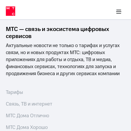
Перенести
ка 30% на связь
обильная связь
Сервисы и подписки
Интернет-магазин
Для дома
Скидка 30% на связь
Личные кабинеты
Финансы
Приложения
номер
ичные кабинеты
в МТС
Мобильная
связь
МТС — связь и экосистема цифровых
Тарифы
Интернет
сервисов
и
Актуальные новости не только о тарифах и услугах
ТВ
Услуги
связи, но и новых продуктах МТС: цифровых
Спутниковое
приложениях для работы и отдыха, ТВ и медиа,
ТВ
финансовых сервисах, технологиях для запуска и
Роуминг
продвижения бизнеса и других сервисах компании
МТС
Деньги
Личный
кабинет
Мобильная связь
Тарифы
Скачать
Перенести
приложение
номер
Связь, ТВ и интернет
Мой
в МТС
МТС
МТС Дома Отлично
Акции
Тарифы
МТС Дома Хорошо
Скидка 30%
Услуги