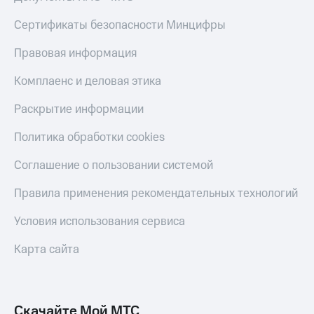
Live
и не
только
Сертификаты безопасности Минцифры
Гудок
Безопасность
Правовая информация
Мой
МТС
Финансы
Комплаенс и деловая этика
Все
Детям
Раскрытие информации
приложения
и родителям
Политика обработки cookies
Инвестиции
Здоровье
и фитнес
Получайте
Соглашение о пользовании системой
доход
Приложения
онлайн
Правила применения рекомендательных технологий
от МТС
Страхование
Акции
Условия использования сервиса
Покупка
полисов
Приложения
Карта сайта
онлайн
КИОН
Скидка 30%
на связь
КИОН
Музыка
Скачайте Мой МТС
С картой