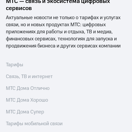
МТС — связь и экосистема цифровых
для дома
сервисов
Услуги
149 ₽/
Актуальные новости не только о тарифах и услугах
мес
связи, но и новых продуктах МТС: цифровых
Акции
приложениях для работы и отдыха, ТВ и медиа,
МТС
Домашний
Premium
финансовых сервисах, технологиях для запуска и
интернет
продвижения бизнеса и других сервисах компании
Подписка
Домашнее
на гигабайты
ТВ
интернета,
Тарифы
фильмы,
Спутниковое
музыка
ТВ
Связь, ТВ и интернет
и многое
другое
Домашний
МТС Дома Отлично
телефон
Семейная
группа
МТС Дома Хорошо
Перейти
в МТС
Скидка
МТС Дома Супер
со своим
на тарифы,
номером
общие
Тарифы мобильной связи
подписки
Поддержка
и услуги,