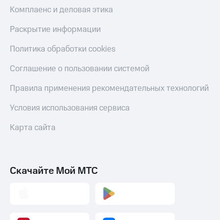
Пополнить
Комплаенс и деловая этика
номер
МТС
Раскрытие информации
Настройки
Политика обработки cookies
автоплатежа
Соглашение о пользовании системой
Пополнить
номер
Правила применения рекомендательных технологий
другого
оператора
Условия использования сервиса
Оплата
Карта сайта
интернета
и
ТВ
Переводы
Скачайте Мой МТС
с
телефона
на карту
МТС Pay