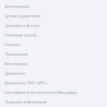
Тарифы
Безопасность
Покупка
RED,
полисов
РИИЛ
Детям и родителям
онлайн
и МТС Супер
дешевле
Скидка 30%
Здоровье и фитнес
при оплате
на связь
с карты
Семейная группа
МТС Деньги
С картой
МТС
Утилиты
Обзоры
Деньги
товаров
Приложения
МТС
Скидки
Накопления
Все сервисы
до 40%
Откладывайте
на смартфоны
Документы
деньги
и получайте
при
Документы ПАО «МТС»
доход 15%
покупке
со связью
Платежи
Сертификаты безопасности Минцифры
МТС
и
переводы
Правовая информация