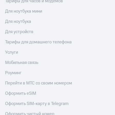
Тарифы для часов и модемов
КИОН
Кино,
Строки
музыка,
Для ноутбука мини
книги
Live
и не
Для ноутбука
только
Гудок
Для устройств
Безопасность
Мой
Тарифы для домашнего телефона
МТС
Финансы
Услуги
Все
Детям
приложения
и родителям
Мобильная связь
Инвестиции
Здоровье
Роуминг
и фитнес
Получайте
доход
Приложения
Перейти в МТС со своим номером
онлайн
от МТС
Оформить eSIM
Страхование
Акции
Оформить SIM-карту в Telegram
Покупка
Приложения
полисов
КИОН
Оформить чистый номер
онлайн