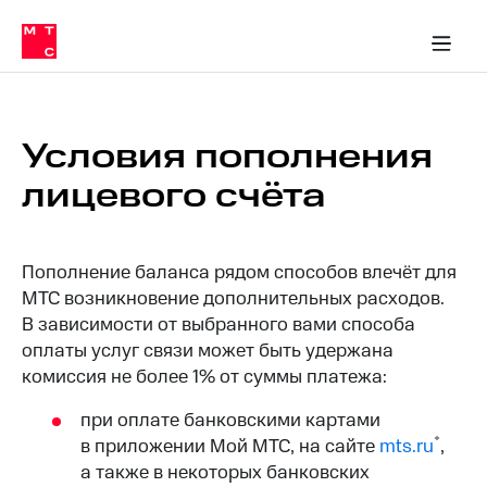
Перенести
ка 30% на связь
обильная связь
Сервисы и подписки
Интернет-магазин
Для дома
Скидка 30% на связь
Личные кабинеты
Финансы
Приложения
номер
ичные кабинеты
в МТС
Мобильная
связь
Тарифы
Интернет
Условия пополнения
и
ТВ
лицевого счёта
Услуги
Спутниковое
ТВ
Роуминг
Пополнение баланса рядом способов влечёт для
МТС
Деньги
МТС возникновение дополнительных расходов.
Личный
В зависимости от выбранного вами способа
кабинет
Мобильная связь
оплаты услуг связи может быть удержана
Скачать
Перенести
комиссия не более 1% от суммы платежа:
приложение
номер
Мой
в МТС
МТС
при оплате банковскими картами
Акции
Тарифы
*
в приложении Мой МТС, на сайте
mts.ru
,
а также в некоторых банковских
Скидка 30%
Услуги