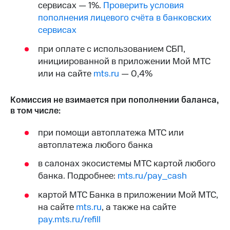
сервисах — 1%.
Проверить условия
на связь
пополнения лицевого счёта в банковских
Роуминг
Тарифы
сервисах
RED,
Семейная
РИИЛ
при оплате с использованием СБП,
группа
и МТС
инициированной в приложении Мой МТС
Супер
или на сайте
mts.ru
— 0,4%
Заказать
дешевле
SIM-
при
карту
оплате
Комиссия не взимается при пополнении баланса,
с карты
в том числе:
Оформить
МТС
eSIM
Деньги
при помощи автоплатежа МТС или
SIM-
автоплатежа любого банка
Выберите
карта
и подключите
в салонах экосистемы МТС картой любого
для
ТВ
иностранцев
с выгодным
банка. Подробнее:
mts.ru/pay_cash
тарифом
Оформить
картой МТС Банка в приложении Мой МТС,
чистый
на сайте
mts.ru
, а также на сайте
Тарифы
номер
pay.mts.ru/refill