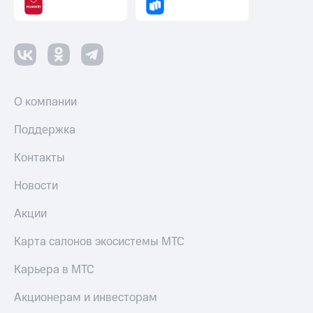
Оплата
по QR-
коду
за границей
тернет-магазин
Смартфоны
О компании
Наушники
Поддержка
и
колонки
Контакты
Умные
Новости
часы
и
Акции
трекеры
Умный
Карта салонов экосистемы МТС
дом
Карьера в МТС
Планшеты
Акционерам и инвесторам
Акции