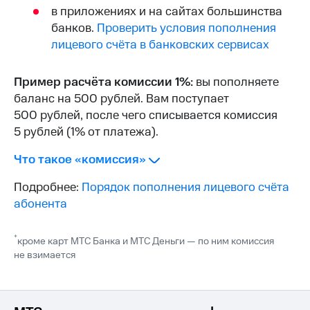
Интернет,
Выбрать
в приложениях и на сайтах большинства
ТВ и телефон
красивый
банков.
Проверить условия пополнения
для дома
номер
лицевого счёта в банковских сервисах
Заменить
Услуги
SIM-
Пример расчёта комиссии 1%:
вы пополняете
карту
Личный
баланс на 500 рублей. Вам поступает
кабинет
Перейти
500 рублей, после чего списывается комиссия
интернета
на
5 рублей (1% от платежа).
и
eSIM
ТВ
Личный
Что такое «комиссия»
Для дома
кабинет
Выберите
спутникового
Подробнее:
Порядок пополнения лицевого счёта
и подключите
ТВ
ТВ
абонента
Скачать
с выгодным
приложение
тарифом
Мой
*
кроме карт МТС Банка и МТС Деньги — по ним комиссия
МТС
не взимается
Акции
Тарифы
Интернет,
ТВ и телефон
Видеонаблюдение
для дома