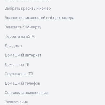
КИОН
Скидка 30%
Выбрать красивый номер
Музыка
на связь
Больше возможностей выбора номера
КИОН
С картой
Строки
МТС
Заменить SIM-карту
Деньги
Live
Перейти на eSIM
МТС
Гудок
Накопления
Для дома
Мой
Откладывайте
Домашний интернет
МТС
деньги
и получайте
Все
Домашнее ТВ
доход 15%
приложения
Акции
Финансы
Спутниковое ТВ
Инвестиции
Условия
пополнения
Домашний телефон
Получайте
доход
Скидка
Сервисы и развлечения
онлайн
30%
на связь
Развлечения
Страхование