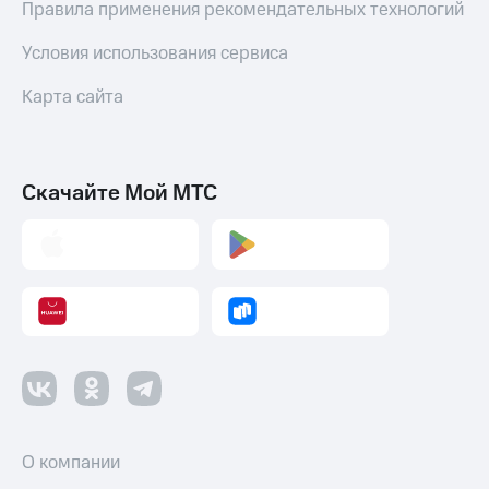
Правила применения рекомендательных технологий
Пополнить
номер
Условия использования сервиса
МТС
Карта сайта
Настройки
автоплатежа
Пополнить
номер
Скачайте Мой МТС
другого
оператора
Оплата
интернета
и
ТВ
Переводы
с
телефона
на карту
О компании
МТС Pay