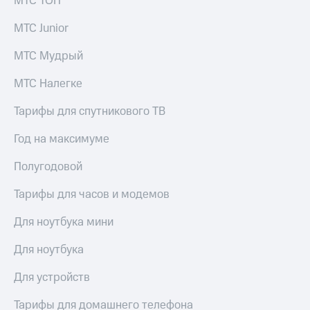
МТС ТОП
доступ
висы и подписки
к геолокации
МТС Junior
МТС
Сертификаты
Premium
МТС Мудрый
безопасности
Подписка
МТС Налегке
Всё
на гигабайты
интернета,
под
Тарифы для спутникового ТВ
фильмы,
рукой
музыка
в Мой МТС
Год на максимуме
и многое
другое
Посмотрите,
Полугодовой
что
Семейная
полезного
группа
Тарифы для часов и модемов
есть
в нашем
Скидка
Для ноутбука мини
приложении
на тарифы,
общие
Для ноутбука
КИОН
подписки
и услуги,
Для устройств
КИОН
доступ
Музыка
к геолокации
Тарифы для домашнего телефона