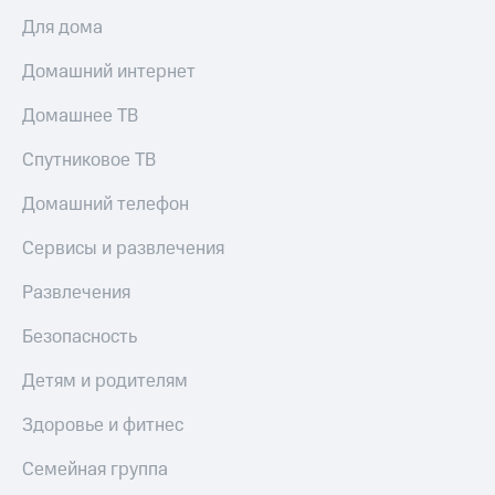
Для дома
КИОН
Скидка 30%
Музыка
на связь
Домашний интернет
КИОН
С картой
Строки
Домашнее ТВ
МТС
Деньги
Live
Спутниковое ТВ
МТС
Гудок
Накопления
Домашний телефон
Мой
Откладывайте
Сервисы и развлечения
МТС
деньги
и получайте
Развлечения
Все
доход 15%
приложения
Безопасность
Акции
Финансы
Инвестиции
Условия
Детям и родителям
пополнения
Получайте
Здоровье и фитнес
доход
Скидка
онлайн
30%
Семейная группа
на связь
Страхование