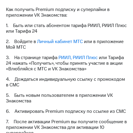
на связь
Как получить Premium подписку и суперлайки в
приложении VK Знакомства:
Роуминг
Тарифы
RED,
1. Быть или стать абонентом тарифа РИИЛ, РИИЛ Плюс
Семейная
РИИЛ
или Тарифа 24
группа
и МТС
Супер
2. Войдите в
Личный кабинет МТС
или в приложение
Заказать
дешевле
Мой МТС
SIM-
при
карту
оплате
3. На странице тарифа
РИИЛ, РИИЛ Плюс
или Тарифа
с карты
24 нажать «Получить», чтобы принять участие в акции
Оформить
МТС
«Влюбляйся с МТС и VK Знакомства»
eSIM
Деньги
4. Дождаться индивидуальную ссылку с промокодом
SIM-
Выберите
в СМС
карта
и подключите
для
ТВ
5. Быть новым пользователем в приложении VK
иностранцев
с выгодным
Знакомства
тарифом
6. Активировать Premium подписку по ссылке из СМС
Оформить
чистый
7. После активации Premium вы получите сообщение в
Тарифы
номер
приложении VK Знакомства для активации 10