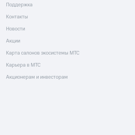
Поддержка
Оплата
по QR-
Контакты
коду
за границей
Новости
тернет-магазин
Акции
Смартфоны
Наушники
Карта салонов экосистемы МТС
и
колонки
Карьера в МТС
Умные
Акционерам и инвесторам
часы
и
трекеры
Умный
дом
Планшеты
Акции