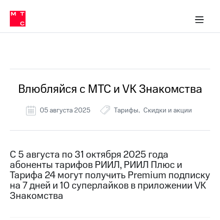
Перенести
ка 30% на связь
обильная связь
Сервисы и подписки
Интернет-магазин
Для дома
Скидка 30% на связь
Личные кабинеты
Финансы
Приложения
номер
ичные кабинеты
в МТС
Мобильная
связь
Все Новости
Тарифы
Интернет
и
ТВ
Услуги
Влюбляйся с МТС и VK Знакомства
Спутниковое
ТВ
05 августа 2025
Тарифы
Скидки и акции
Роуминг
МТС
Деньги
Личный
кабинет
Мобильная связь
С 5 августа по 31 октября 2025 года
Скачать
Перенести
абоненты тарифов РИИЛ, РИИЛ Плюс и
приложение
номер
Тарифа 24 могут получить Premium подписку
Мой
в МТС
на 7 дней и 10 суперлайков в приложении VK
МТС
Знакомства
Акции
Тарифы
Скидка 30%
Услуги