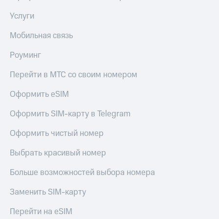
КИОН
Кино,
Строки
Услуги
музыка,
книги
Live
Мобильная связь
и не
только
Гудок
Роуминг
Безопасность
Мой
Перейти в МТС со своим номером
МТС
Финансы
Оформить eSIM
Все
Детям
приложения
и родителям
Оформить SIM-карту в Telegram
Инвестиции
Здоровье
Оформить чистый номер
и фитнес
Получайте
Выбрать красивый номер
доход
Приложения
онлайн
от МТС
Больше возможностей выбора номера
Страхование
Акции
Заменить SIM-карту
Покупка
Приложения
полисов
Перейти на eSIM
КИОН
онлайн