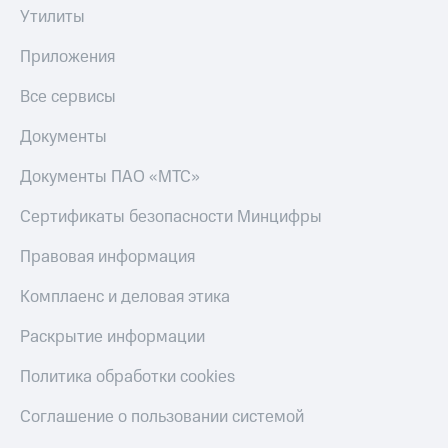
Утилиты
Тарифы
Покупка
RED,
полисов
Приложения
РИИЛ
онлайн
и МТС Супер
Все сервисы
дешевле
Скидка 30%
при оплате
на связь
Документы
с карты
МТС Деньги
С картой
Документы ПАО «МТС»
МТС
Обзоры
Деньги
товаров
Сертификаты безопасности Минцифры
МТС
Скидки
Накопления
Правовая информация
до 40%
Откладывайте
на смартфоны
Комплаенс и деловая этика
деньги
и получайте
при
Раскрытие информации
доход 15%
покупке
со связью
Политика обработки cookies
Платежи
МТС
и
Соглашение о пользовании системой
переводы