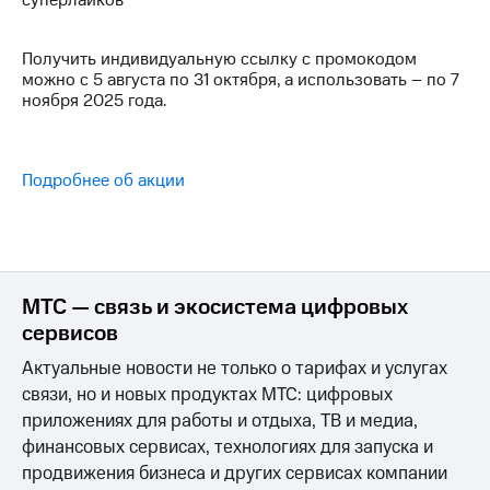
суперлайков
Интернет,
Выбрать
ТВ и телефон
красивый
для дома
номер
Получить индивидуальную ссылку с промокодом
можно с 5 августа по 31 октября, а использовать – по 7
Заменить
ноября 2025 года.
Услуги
SIM-
карту
Личный
кабинет
Перейти
Подробнее об акции
интернета
на
и
eSIM
ТВ
Личный
Для дома
кабинет
Выберите
спутникового
и подключите
МТС — связь и экосистема цифровых
ТВ
ТВ
сервисов
Скачать
с выгодным
приложение
тарифом
Актуальные новости не только о тарифах и услугах
Мой
связи, но и новых продуктах МТС: цифровых
МТС
Акции
Тарифы
приложениях для работы и отдыха, ТВ и медиа,
Интернет,
финансовых сервисах, технологиях для запуска и
ТВ и телефон
продвижения бизнеса и других сервисах компании
Видеонаблюдение
для дома