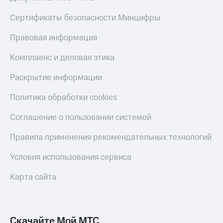
Live
и не
только
Сертификаты безопасности Минцифры
Гудок
Безопасность
Правовая информация
Мой
МТС
Финансы
Комплаенс и деловая этика
Все
Детям
Раскрытие информации
приложения
и родителям
Политика обработки cookies
Инвестиции
Здоровье
и фитнес
Получайте
Соглашение о пользовании системой
доход
Приложения
онлайн
Правила применения рекомендательных технологий
от МТС
Страхование
Акции
Условия использования сервиса
Покупка
полисов
Приложения
Карта сайта
онлайн
КИОН
Скидка 30%
на связь
КИОН
Музыка
Скачайте Мой МТС
С картой