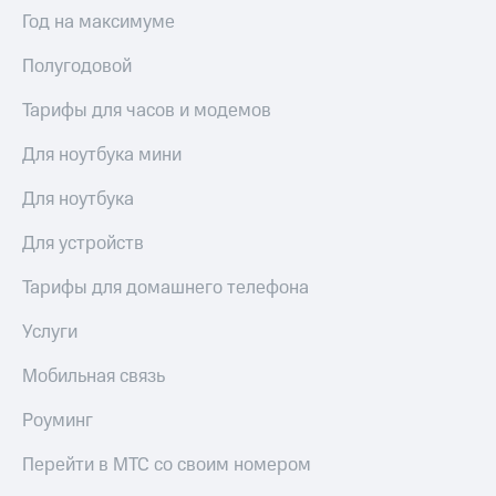
Выбрать
ТВ и телефон
Год на максимуме
красивый
для дома
номер
Полугодовой
Услуги
Заменить
SIM-
Тарифы для часов и модемов
Личный
карту
кабинет
интернета
Для ноутбука мини
Перейти
и
на
ТВ
Для ноутбука
eSIM
Личный
кабинет
Для устройств
Для дома
спутникового
Выберите
ТВ
Тарифы для домашнего телефона
и подключите
Скачать
ТВ
приложение
Услуги
с выгодным
Мой
тарифом
МТС
Мобильная связь
Акции
Тарифы
Роуминг
Интернет,
ТВ и телефон
Видеонаблюдение
Перейти в МТС со своим номером
для дома
для дома