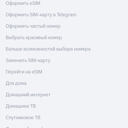
Оформить eSIM
Услуги
149 ₽/
мес
Акции
Оформить SIM-карту в Telegram
МТС
Домашний
Оформить чистый номер
Premium
интернет
Выбрать красивый номер
Подписка
Домашнее
на гигабайты
ТВ
интернета,
Больше возможностей выбора номера
фильмы,
Спутниковое
музыка
Заменить SIM-карту
ТВ
и многое
другое
Перейти на eSIM
Домашний
Семейная
телефон
группа
Для дома
Перейти
Скидка
Домашний интернет
в МТС
на тарифы,
со своим
общие
Домашнее ТВ
номером
подписки
и услуги,
Спутниковое ТВ
Поддержка
доступ
к геолокации