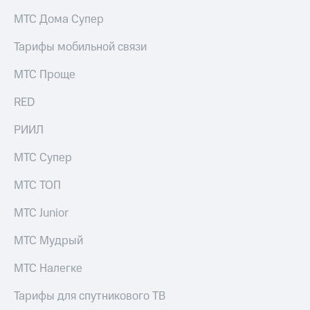
на связь
МТС Дома Супер
Роуминг
Тарифы
Тарифы мобильной связи
RED,
Семейная
РИИЛ
МТС Проще
группа
и МТС
Супер
RED
Заказать
дешевле
SIM-
при
карту
РИИЛ
оплате
с карты
Оформить
МТС
МТС Супер
eSIM
Деньги
МТС ТОП
SIM-
Выберите
карта
и подключите
МТС Junior
для
ТВ
иностранцев
с выгодным
МТС Мудрый
тарифом
Оформить
МТС Налегке
чистый
Тарифы
номер
Тарифы для спутникового ТВ
Интернет,