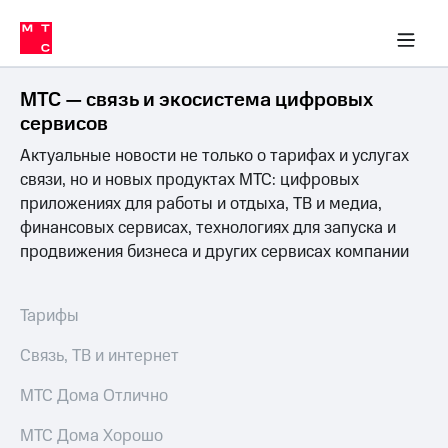
Перенести
ка 30% на связь
обильная связь
Сервисы и подписки
Интернет-магазин
Для дома
Скидка 30% на связь
Личные кабинеты
Финансы
Приложения
номер
ичные кабинеты
в МТС
Мобильная
связь
МТС — связь и экосистема цифровых
Тарифы
Интернет
сервисов
и
Актуальные новости не только о тарифах и услугах
ТВ
Услуги
связи, но и новых продуктах МТС: цифровых
Спутниковое
приложениях для работы и отдыха, ТВ и медиа,
ТВ
финансовых сервисах, технологиях для запуска и
Роуминг
продвижения бизнеса и других сервисах компании
МТС
Деньги
Личный
кабинет
Мобильная связь
Тарифы
Скачать
Перенести
приложение
номер
Связь, ТВ и интернет
Мой
в МТС
МТС
МТС Дома Отлично
Акции
Тарифы
МТС Дома Хорошо
Скидка 30%
Услуги