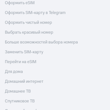
Оформить eSIM
Услуги
149 ₽/
мес
Акции
Оформить SIM-карту в Telegram
МТС
Домашний
Оформить чистый номер
Premium
интернет
Выбрать красивый номер
Подписка
Домашнее
на гигабайты
ТВ
интернета,
Больше возможностей выбора номера
фильмы,
Спутниковое
музыка
Заменить SIM-карту
ТВ
и многое
другое
Перейти на eSIM
Домашний
Семейная
телефон
группа
Для дома
Перейти
Скидка
Домашний интернет
в МТС
на тарифы,
со своим
общие
Домашнее ТВ
номером
подписки
и услуги,
Спутниковое ТВ
Поддержка
доступ
к геолокации