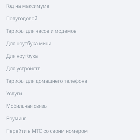
Выбрать
ТВ и телефон
Год на максимуме
красивый
для дома
номер
Полугодовой
Услуги
Заменить
SIM-
Тарифы для часов и модемов
Личный
карту
кабинет
интернета
Для ноутбука мини
Перейти
и
на
ТВ
Для ноутбука
eSIM
Личный
кабинет
Для устройств
Для дома
спутникового
Выберите
ТВ
Тарифы для домашнего телефона
и подключите
Скачать
ТВ
приложение
Услуги
с выгодным
Мой
тарифом
МТС
Мобильная связь
Акции
Тарифы
Роуминг
Интернет,
ТВ и телефон
Видеонаблюдение
Перейти в МТС со своим номером
для дома
для дома