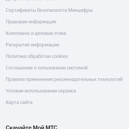
Live
и не
только
Сертификаты безопасности Минцифры
Гудок
Безопасность
Правовая информация
Мой
МТС
Финансы
Комплаенс и деловая этика
Все
Детям
Раскрытие информации
приложения
и родителям
Политика обработки cookies
Инвестиции
Здоровье
и фитнес
Получайте
Соглашение о пользовании системой
доход
Приложения
онлайн
Правила применения рекомендательных технологий
от МТС
Страхование
Акции
Условия использования сервиса
Покупка
полисов
Приложения
Карта сайта
онлайн
КИОН
Скидка 30%
на связь
КИОН
Музыка
Скачайте Мой МТС
С картой