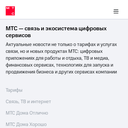
Перенести
ка 30% на связь
обильная связь
Сервисы и подписки
Интернет-магазин
Для дома
Скидка 30% на связь
Личные кабинеты
Финансы
Приложения
номер
ичные кабинеты
в МТС
Мобильная
связь
МТС — связь и экосистема цифровых
Тарифы
Интернет
сервисов
и
Актуальные новости не только о тарифах и услугах
ТВ
Услуги
связи, но и новых продуктах МТС: цифровых
Спутниковое
приложениях для работы и отдыха, ТВ и медиа,
ТВ
финансовых сервисах, технологиях для запуска и
Роуминг
продвижения бизнеса и других сервисах компании
МТС
Деньги
Личный
кабинет
Мобильная связь
Тарифы
Скачать
Перенести
приложение
номер
Связь, ТВ и интернет
Мой
в МТС
МТС
МТС Дома Отлично
Акции
Тарифы
МТС Дома Хорошо
Скидка 30%
Услуги