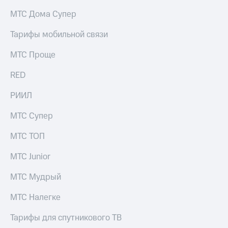
на связь
МТС Дома Супер
Роуминг
Тарифы
Тарифы мобильной связи
RED,
Семейная
РИИЛ
МТС Проще
группа
и МТС
Супер
RED
Заказать
дешевле
SIM-
при
карту
РИИЛ
оплате
с карты
Оформить
МТС
МТС Супер
eSIM
Деньги
МТС ТОП
SIM-
Выберите
карта
и подключите
МТС Junior
для
ТВ
иностранцев
с выгодным
МТС Мудрый
тарифом
Оформить
МТС Налегке
чистый
Тарифы
номер
Тарифы для спутникового ТВ
Интернет,