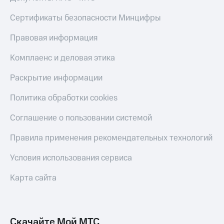
Live
и не
только
Сертификаты безопасности Минцифры
Гудок
Безопасность
Правовая информация
Мой
МТС
Финансы
Комплаенс и деловая этика
Все
Детям
Раскрытие информации
приложения
и родителям
Политика обработки cookies
Инвестиции
Здоровье
и фитнес
Получайте
Соглашение о пользовании системой
доход
Приложения
онлайн
Правила применения рекомендательных технологий
от МТС
Страхование
Акции
Условия использования сервиса
Покупка
полисов
Приложения
Карта сайта
онлайн
КИОН
Скидка 30%
на связь
КИОН
Музыка
Скачайте Мой МТС
С картой