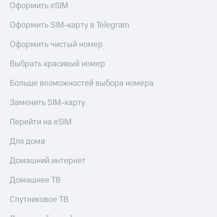
Оформить eSIM
Услуги
149 ₽/
мес
Акции
Оформить SIM-карту в Telegram
МТС
Домашний
Оформить чистый номер
Premium
интернет
Выбрать красивый номер
Подписка
Домашнее
на гигабайты
ТВ
интернета,
Больше возможностей выбора номера
фильмы,
Спутниковое
музыка
Заменить SIM-карту
ТВ
и многое
другое
Перейти на eSIM
Домашний
Семейная
телефон
группа
Для дома
Перейти
Скидка
Домашний интернет
в МТС
на тарифы,
со своим
общие
Домашнее ТВ
номером
подписки
и услуги,
Спутниковое ТВ
Поддержка
доступ
к геолокации