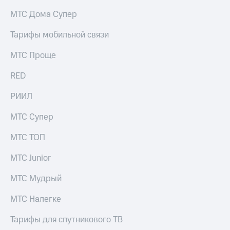
на связь
МТС Дома Супер
Роуминг
Тарифы
Тарифы мобильной связи
RED,
Семейная
РИИЛ
МТС Проще
группа
и МТС
Супер
RED
Заказать
дешевле
SIM-
при
карту
РИИЛ
оплате
с карты
Оформить
МТС
МТС Супер
eSIM
Деньги
МТС ТОП
SIM-
Выберите
карта
и подключите
МТС Junior
для
ТВ
иностранцев
с выгодным
МТС Мудрый
тарифом
Оформить
МТС Налегке
чистый
Тарифы
номер
Тарифы для спутникового ТВ
Интернет,