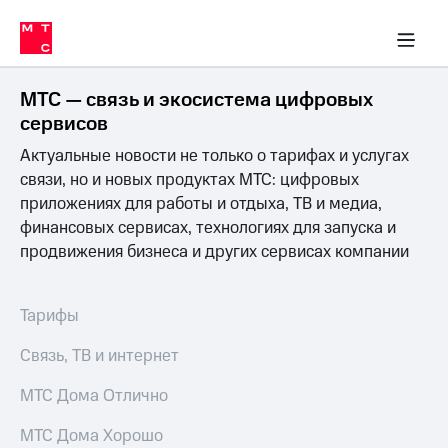
Перенести
ка 30% на связь
обильная связь
Сервисы и подписки
Интернет-магазин
Для дома
Скидка 30% на связь
Личные кабинеты
Финансы
Приложения
номер
ичные кабинеты
в МТС
Мобильная
связь
МТС — связь и экосистема цифровых
Тарифы
Интернет
сервисов
и
Актуальные новости не только о тарифах и услугах
ТВ
Услуги
связи, но и новых продуктах МТС: цифровых
Спутниковое
приложениях для работы и отдыха, ТВ и медиа,
ТВ
финансовых сервисах, технологиях для запуска и
Роуминг
продвижения бизнеса и других сервисах компании
МТС
Деньги
Личный
кабинет
Мобильная связь
Тарифы
Скачать
Перенести
приложение
номер
Связь, ТВ и интернет
Мой
в МТС
МТС
МТС Дома Отлично
Акции
Тарифы
МТС Дома Хорошо
Скидка 30%
Услуги