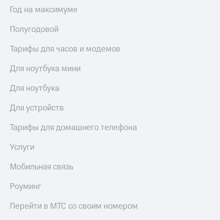
Выбрать
ТВ и телефон
Год на максимуме
красивый
для дома
номер
Полугодовой
Услуги
Заменить
SIM-
Тарифы для часов и модемов
Личный
карту
кабинет
интернета
Для ноутбука мини
Перейти
и
на
ТВ
Для ноутбука
eSIM
Личный
кабинет
Для устройств
Для дома
спутникового
Выберите
ТВ
Тарифы для домашнего телефона
и подключите
Скачать
ТВ
приложение
Услуги
с выгодным
Мой
тарифом
МТС
Мобильная связь
Акции
Тарифы
Роуминг
Интернет,
ТВ и телефон
Видеонаблюдение
Перейти в МТС со своим номером
для дома
для дома