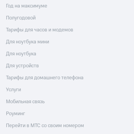
Выбрать
ТВ и телефон
Год на максимуме
красивый
для дома
номер
Полугодовой
Услуги
Заменить
SIM-
Тарифы для часов и модемов
Личный
карту
кабинет
интернета
Для ноутбука мини
Перейти
и
на
ТВ
Для ноутбука
eSIM
Личный
кабинет
Для устройств
Для дома
спутникового
Выберите
ТВ
Тарифы для домашнего телефона
и подключите
Скачать
ТВ
приложение
Услуги
с выгодным
Мой
тарифом
МТС
Мобильная связь
Акции
Тарифы
Роуминг
Интернет,
ТВ и телефон
Видеонаблюдение
Перейти в МТС со своим номером
для дома
для дома