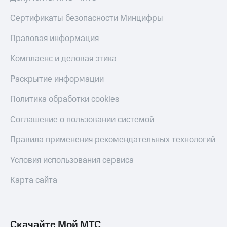
Live
и не
только
Сертификаты безопасности Минцифры
Гудок
Безопасность
Правовая информация
Мой
МТС
Финансы
Комплаенс и деловая этика
Все
Детям
Раскрытие информации
приложения
и родителям
Политика обработки cookies
Инвестиции
Здоровье
и фитнес
Получайте
Соглашение о пользовании системой
доход
Приложения
онлайн
Правила применения рекомендательных технологий
от МТС
Страхование
Акции
Условия использования сервиса
Покупка
полисов
Приложения
Карта сайта
онлайн
КИОН
Скидка 30%
на связь
КИОН
Музыка
Скачайте Мой МТС
С картой