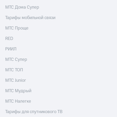
на связь
МТС Дома Супер
Роуминг
Тарифы
Тарифы мобильной связи
RED,
Семейная
РИИЛ
МТС Проще
группа
и МТС
Супер
RED
Заказать
дешевле
SIM-
при
карту
РИИЛ
оплате
с карты
Оформить
МТС
МТС Супер
eSIM
Деньги
МТС ТОП
SIM-
Выберите
карта
и подключите
МТС Junior
для
ТВ
иностранцев
с выгодным
МТС Мудрый
тарифом
Оформить
МТС Налегке
чистый
Тарифы
номер
Тарифы для спутникового ТВ
Интернет,