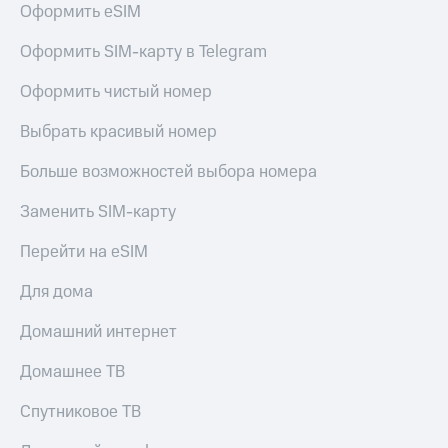
Оформить eSIM
Услуги
149 ₽/
мес
Акции
Оформить SIM-карту в Telegram
МТС
Домашний
Оформить чистый номер
Premium
интернет
Выбрать красивый номер
Подписка
Домашнее
на гигабайты
ТВ
интернета,
Больше возможностей выбора номера
фильмы,
Спутниковое
музыка
Заменить SIM-карту
ТВ
и многое
другое
Перейти на eSIM
Домашний
Семейная
телефон
группа
Для дома
Перейти
Скидка
Домашний интернет
в МТС
на тарифы,
со своим
общие
Домашнее ТВ
номером
подписки
и услуги,
Спутниковое ТВ
Поддержка
доступ
к геолокации