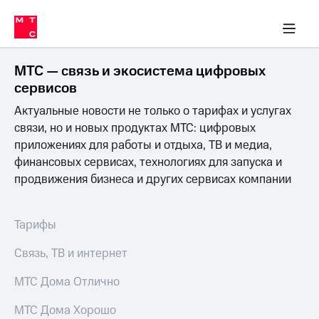
Перенести
ка 30% на связь
обильная связь
Сервисы и подписки
Интернет-магазин
Для дома
Скидка 30% на связь
Личные кабинеты
Финансы
Приложения
номер
ичные кабинеты
в МТС
Мобильная
связь
МТС — связь и экосистема цифровых
Тарифы
Интернет
сервисов
и
Актуальные новости не только о тарифах и услугах
ТВ
Услуги
связи, но и новых продуктах МТС: цифровых
Спутниковое
приложениях для работы и отдыха, ТВ и медиа,
ТВ
финансовых сервисах, технологиях для запуска и
Роуминг
продвижения бизнеса и других сервисах компании
МТС
Деньги
Личный
кабинет
Мобильная связь
Тарифы
Скачать
Перенести
приложение
номер
Связь, ТВ и интернет
Мой
в МТС
МТС
МТС Дома Отлично
Акции
Тарифы
МТС Дома Хорошо
Скидка 30%
Услуги