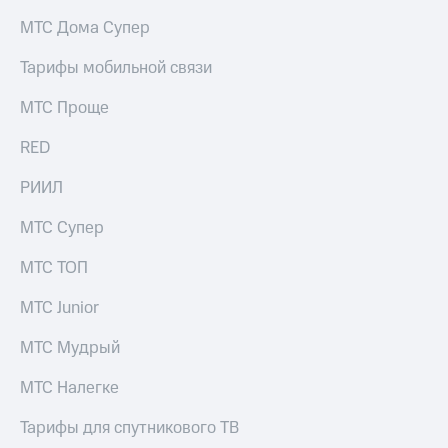
на связь
МТС Дома Супер
Роуминг
Тарифы
Тарифы мобильной связи
RED,
Семейная
РИИЛ
МТС Проще
группа
и МТС
Супер
RED
Заказать
дешевле
SIM-
при
карту
РИИЛ
оплате
с карты
Оформить
МТС
МТС Супер
eSIM
Деньги
МТС ТОП
SIM-
Выберите
карта
и подключите
МТС Junior
для
ТВ
иностранцев
с выгодным
МТС Мудрый
тарифом
Оформить
МТС Налегке
чистый
Тарифы
номер
Тарифы для спутникового ТВ
Интернет,