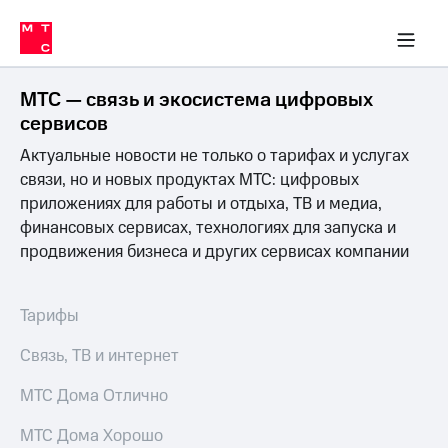
Перенести
ка 30% на связь
обильная связь
Сервисы и подписки
Интернет-магазин
Для дома
Скидка 30% на связь
Личные кабинеты
Финансы
Приложения
номер
ичные кабинеты
в МТС
Мобильная
связь
МТС — связь и экосистема цифровых
Тарифы
Интернет
сервисов
и
Актуальные новости не только о тарифах и услугах
ТВ
Услуги
связи, но и новых продуктах МТС: цифровых
Спутниковое
приложениях для работы и отдыха, ТВ и медиа,
ТВ
финансовых сервисах, технологиях для запуска и
Роуминг
продвижения бизнеса и других сервисах компании
МТС
Деньги
Личный
кабинет
Мобильная связь
Тарифы
Скачать
Перенести
приложение
номер
Связь, ТВ и интернет
Мой
в МТС
МТС
МТС Дома Отлично
Акции
Тарифы
МТС Дома Хорошо
Скидка 30%
Услуги