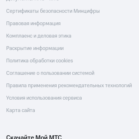
Live
и не
только
Сертификаты безопасности Минцифры
Гудок
Безопасность
Правовая информация
Мой
МТС
Финансы
Комплаенс и деловая этика
Все
Детям
Раскрытие информации
приложения
и родителям
Политика обработки cookies
Инвестиции
Здоровье
и фитнес
Получайте
Соглашение о пользовании системой
доход
Приложения
онлайн
Правила применения рекомендательных технологий
от МТС
Страхование
Акции
Условия использования сервиса
Покупка
полисов
Приложения
Карта сайта
онлайн
КИОН
Скидка 30%
на связь
КИОН
Музыка
Скачайте Мой МТС
С картой