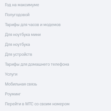
Выбрать
ТВ и телефон
Год на максимуме
красивый
для дома
номер
Полугодовой
Услуги
Заменить
SIM-
Тарифы для часов и модемов
Личный
карту
кабинет
интернета
Для ноутбука мини
Перейти
и
на
ТВ
Для ноутбука
eSIM
Личный
кабинет
Для устройств
Для дома
спутникового
Выберите
ТВ
Тарифы для домашнего телефона
и подключите
Скачать
ТВ
приложение
Услуги
с выгодным
Мой
тарифом
МТС
Мобильная связь
Акции
Тарифы
Роуминг
Интернет,
ТВ и телефон
Видеонаблюдение
Перейти в МТС со своим номером
для дома
для дома