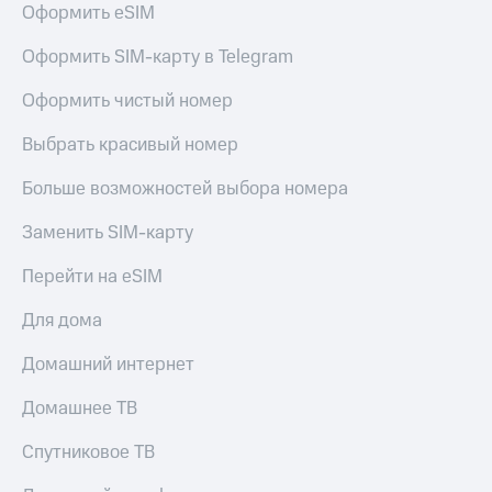
Оформить eSIM
Услуги
149 ₽/
мес
Акции
Оформить SIM-карту в Telegram
МТС
Домашний
Оформить чистый номер
Premium
интернет
Выбрать красивый номер
Подписка
Домашнее
на гигабайты
ТВ
интернета,
Больше возможностей выбора номера
фильмы,
Спутниковое
музыка
Заменить SIM-карту
ТВ
и многое
другое
Перейти на eSIM
Домашний
Семейная
телефон
группа
Для дома
Перейти
Скидка
Домашний интернет
в МТС
на тарифы,
со своим
общие
Домашнее ТВ
номером
подписки
и услуги,
Спутниковое ТВ
Поддержка
доступ
к геолокации