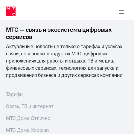
Перенести
ка 30% на связь
обильная связь
Сервисы и подписки
Интернет-магазин
Для дома
Скидка 30% на связь
Личные кабинеты
Финансы
Приложения
номер
ичные кабинеты
в МТС
Мобильная
связь
МТС — связь и экосистема цифровых
Тарифы
Интернет
сервисов
и
Актуальные новости не только о тарифах и услугах
ТВ
Услуги
связи, но и новых продуктах МТС: цифровых
Спутниковое
приложениях для работы и отдыха, ТВ и медиа,
ТВ
финансовых сервисах, технологиях для запуска и
Роуминг
продвижения бизнеса и других сервисах компании
МТС
Деньги
Личный
кабинет
Мобильная связь
Тарифы
Скачать
Перенести
приложение
номер
Связь, ТВ и интернет
Мой
в МТС
МТС
МТС Дома Отлично
Акции
Тарифы
МТС Дома Хорошо
Скидка 30%
Услуги