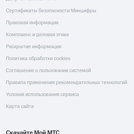
Live
и не
только
Сертификаты безопасности Минцифры
Гудок
Безопасность
Правовая информация
Мой
МТС
Финансы
Комплаенс и деловая этика
Все
Детям
Раскрытие информации
приложения
и родителям
Политика обработки cookies
Инвестиции
Здоровье
и фитнес
Получайте
Соглашение о пользовании системой
доход
Приложения
онлайн
Правила применения рекомендательных технологий
от МТС
Страхование
Акции
Условия использования сервиса
Покупка
полисов
Приложения
Карта сайта
онлайн
КИОН
Скидка 30%
на связь
КИОН
Музыка
Скачайте Мой МТС
С картой