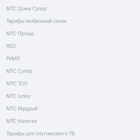
на связь
МТС Дома Супер
Роуминг
Тарифы
Тарифы мобильной связи
RED,
Семейная
РИИЛ
МТС Проще
группа
и МТС
Супер
RED
Заказать
дешевле
SIM-
при
карту
РИИЛ
оплате
с карты
Оформить
МТС
МТС Супер
eSIM
Деньги
МТС ТОП
SIM-
Выберите
карта
и подключите
МТС Junior
для
ТВ
иностранцев
с выгодным
МТС Мудрый
тарифом
Оформить
МТС Налегке
чистый
Тарифы
номер
Тарифы для спутникового ТВ
Интернет,