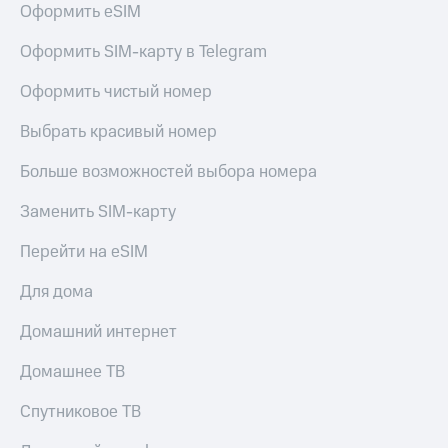
Оформить eSIM
Услуги
149 ₽/
мес
Акции
Оформить SIM-карту в Telegram
МТС
Домашний
Оформить чистый номер
Premium
интернет
Выбрать красивый номер
Подписка
Домашнее
на гигабайты
ТВ
интернета,
Больше возможностей выбора номера
фильмы,
Спутниковое
музыка
Заменить SIM-карту
ТВ
и многое
другое
Перейти на eSIM
Домашний
Семейная
телефон
группа
Для дома
Перейти
Скидка
Домашний интернет
в МТС
на тарифы,
со своим
общие
Домашнее ТВ
номером
подписки
и услуги,
Спутниковое ТВ
Поддержка
доступ
к геолокации