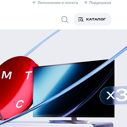
Пополнение и оплата
Поддержка
Скидка 30% на связь
Личные кабинеты
КАТАЛОГ
Мобильная связь
IM-карта для иностранцев
M
Для дома
ерейти в МТС со своим
ой МТС
Сервисы и подписки
фитнес
Приложения от МТС