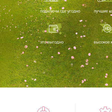
подключи где угодно
лучшие к
это выгодно
высокое 