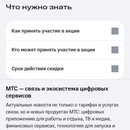
на связь
Что нужно знать
Роуминг
Тарифы
RED,
Семейная
РИИЛ
Как принять участие в акции
группа
и МТС
Супер
Заказать
дешевле
SIM-
при
Кто может принять участие в акции
карту
оплате
с карты
Оформить
МТС
Срок действия скидки
eSIM
Деньги
SIM-
Выберите
карта
и подключите
МТС — связь и экосистема цифровых
для
ТВ
сервисов
иностранцев
с выгодным
тарифом
Актуальные новости не только о тарифах и услугах
Оформить
связи, но и новых продуктах МТС: цифровых
чистый
Тарифы
приложениях для работы и отдыха, ТВ и медиа,
номер
финансовых сервисах, технологиях для запуска и
Интернет,