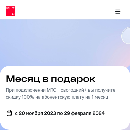
Перенести
ка 30% на связь
обильная связь
Сервисы и подписки
Интернет-магазин
Для дома
Скидка 30% на связь
Личные кабинеты
Финансы
Приложения
номер
ичные кабинеты
в МТС
Мобильная
связь
Тарифы
Интернет
и
ТВ
Услуги
Спутниковое
ТВ
Роуминг
МТС
Месяц в подарок
Деньги
Личный
кабинет
При подключении МТС Новогодний+ вы получите
Мобильная связь
Скачать
Перенести
скидку 100% на абонентскую плату на 1 месяц
приложение
номер
Мой
в МТС
МТС
c 20 ноября 2023
по 29 февраля 2024
Акции
Тарифы
Скидка 30%
Услуги