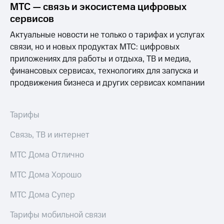
Раскрытие
МТС — связь и экосистема цифровых
информации
сервисов
Информация
акционерам
Актуальные новости не только о тарифах и услугах
Документы
связи, но и новых продуктах МТС: цифровых
ПАО
приложениях для работы и отдыха, ТВ и медиа,
"МТС"
Собрания
финансовых сервисах, технологиях для запуска и
акционеров
продвижения бизнеса и других сервисах компании
Личный
кабинет
акционера
Тарифы
Акционерный
капитал
Связь, ТВ и интернет
Контроль
и
аудит
МТС Дома Отлично
Рынок
акций
МТС Дома Хорошо
Описание
МТС Дома Супер
Программа
приобретения
Тарифы мобильной связи
Порядок