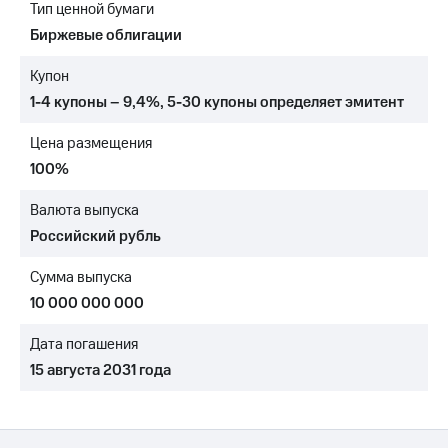
Тип ценной бумаги
МТС
Биржевые облигации
о технологиях
Купон
Достижения
1-4 купоны – 9,4%
,
5-30 купоны
определяет эмитент
Интервью
Цена размещения
Финансовая
100%
отчетность
Валюта выпуска
Контакты
Российский рубль
Новости
Сумма выпуска
в
регионе
10 000 000 000
м и акционерам
Дата погашения
Корпоративное
15 августа 2031 года
управление
Корпоративный
секретарь