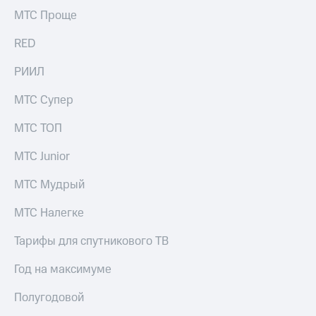
выкупа
МТС Проще
акций
Дивиденды
RED
Рынок
облигаций
РИИЛ
Описание
МТС Супер
Еврооблигации-2023
Уведомление
МТС ТОП
о
погашении
МТС Junior
именных
облигаций
Другое
МТС Мудрый
Регистратор
МТС Налегке
Реквизиты
Контакты
Тарифы для спутникового ТВ
йчивое развитие
и деловая этика
Год на максимуме
На главную
Полугодовой