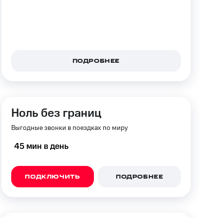
фитнес
Приложения от МТС
Приложения
ПОДРОБНЕЕ
Финансы
Ноль без границ
Выгодные звонки в поездках по миру
45 мин в день
ПОДКЛЮЧИТЬ
ПОДРОБНЕЕ
угого оператора
Оплата
Интернет-магазин