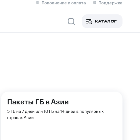
Пополнение и оплата
Поддержка
Скидка 30% на связь
Личные кабинеты
КАТАЛОГ
Мобильная связь
IM-карта для иностранцев
M
Для дома
ерейти в МТС со своим
Пакеты ГБ в Азии
ой МТС
Сервисы и подписки
5 ГБ на 7 дней или 10 ГБ на 14 дней в популярных
странах Азии