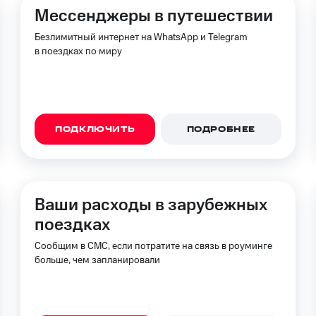
ые часы и трекеры
Умный дом
Планшеты
Акции и 
Мессенджеры в путешествии
ход 15%
Безлимитный интернет на WhatsApp и Telegram
в поездках по миру
ле при оплате с карты МТС Деньги
ПОДКЛЮЧИТЬ
ПОДРОБНЕЕ
Ваши расходы в зарубежных
поездках
Сообщим в СМС, если потратите на связь в роуминге
больше, чем запланировали