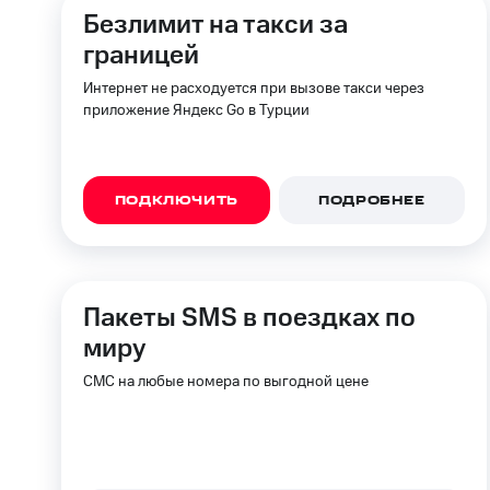
Смартфоны
Наушники и колонки
Умн
МТС Накопления
Безлимит на такси за
Откладывайте деньги и получайте до
границей
Акции
Условия пополнения
Интернет не расходуется при вызове такси через
приложение Яндекс Go в Турции
Скидка 30% на связь
Тарифы RED, РИИЛ и МТС Супер дешев
ПОДКЛЮЧИТЬ
ПОДРОБНЕЕ
Обзоры товаров
Скидки до 40%
на смартфоны
Пакеты SMS в поездках по
миру
при покупке со связью МТС
СМС на любые номера по выгодной цене