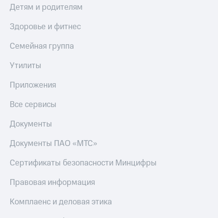
Детям и родителям
Тарифы
Покупка
RED,
полисов
Здоровье и фитнес
РИИЛ
онлайн
и МТС Супер
Семейная группа
дешевле
Скидка 30%
при оплате
на связь
Утилиты
с карты
МТС Деньги
С картой
Приложения
МТС
Обзоры
Деньги
Все сервисы
товаров
МТС
Скидки
Документы
Накопления
до 40%
Откладывайте
Документы ПАО «МТС»
на смартфоны
деньги
и получайте
Сертификаты безопасности Минцифры
при
доход 15%
покупке
со связью
Правовая информация
Платежи
МТС
и
Комплаенс и деловая этика
переводы