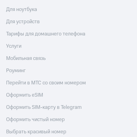
КИОН
Кино,
Для ноутбука
Строки
музыка,
книги
Для устройств
Live
и не
только
Гудок
Тарифы для домашнего телефона
Безопасность
Мой
Услуги
МТС
Финансы
Мобильная связь
Все
Детям
приложения
и родителям
Роуминг
Инвестиции
Здоровье
Перейти в МТС со своим номером
и фитнес
Получайте
Оформить eSIM
доход
Приложения
онлайн
от МТС
Оформить SIM-карту в Telegram
Страхование
Акции
Оформить чистый номер
Покупка
Приложения
полисов
Выбрать красивый номер
КИОН
онлайн