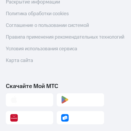
Раскрытие информации
Пополнить
номер
Политика обработки cookies
МТС
Соглашение о пользовании системой
Настройки
автоплатежа
Правила применения рекомендательных технологий
Пополнить
номер
Условия использования сервиса
другого
оператора
Карта сайта
Оплата
интернета
и
Скачайте Мой МТС
ТВ
Переводы
с
телефона
на карту
МТС Pay