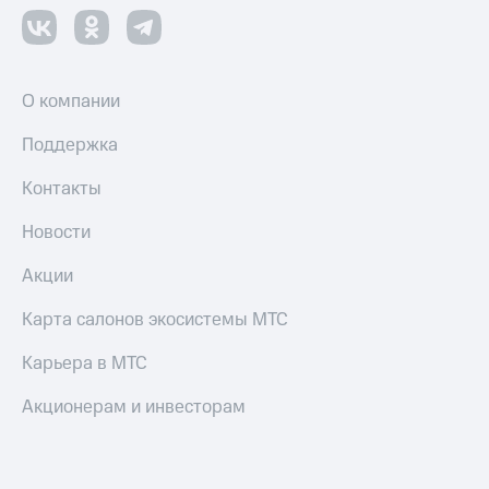
Оплата
по QR-
коду
за границей
О компании
тернет-магазин
Поддержка
Смартфоны
Контакты
Наушники
и
колонки
Новости
Умные
Акции
часы
и
Карта салонов экосистемы МТС
трекеры
Карьера в МТС
Умный
дом
Акционерам и инвесторам
Планшеты
Акции