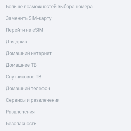
Больше возможностей выбора номера
КИОН
Скидка 30%
Музыка
на связь
Заменить SIM-карту
КИОН
С картой
Перейти на eSIM
Строки
МТС
Деньги
Live
Для дома
МТС
Гудок
Домашний интернет
Накопления
Мой
Откладывайте
Домашнее ТВ
МТС
деньги
и получайте
Спутниковое ТВ
Все
доход 15%
приложения
Домашний телефон
Акции
Финансы
Инвестиции
Условия
Сервисы и развлечения
пополнения
Получайте
Развлечения
доход
Скидка
онлайн
30%
Безопасность
на связь
Страхование