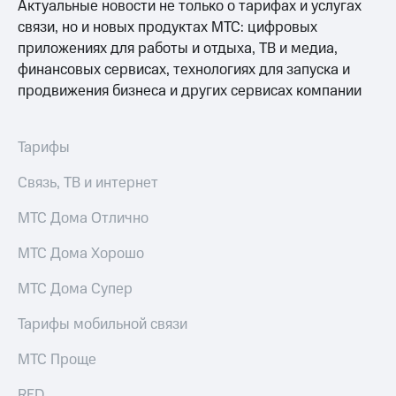
Актуальные новости не только о тарифах и услугах
для дома
связи, но и новых продуктах МТС: цифровых
Услуги
149 ₽/
приложениях для работы и отдыха, ТВ и медиа,
мес
финансовых сервисах, технологиях для запуска и
Акции
продвижения бизнеса и других сервисах компании
МТС
Домашний
Premium
интернет
Подписка
Тарифы
Домашнее
на гигабайты
ТВ
интернета,
Связь, ТВ и интернет
фильмы,
Спутниковое
музыка
МТС Дома Отлично
ТВ
и многое
другое
МТС Дома Хорошо
Домашний
телефон
Семейная
МТС Дома Супер
группа
Перейти
Тарифы мобильной связи
в МТС
Скидка
со своим
на тарифы,
МТС Проще
номером
общие
подписки
Поддержка
RED
и услуги,