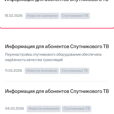
на связь
Роуминг
Тарифы
18.02.2026
Новости компании
Спутниковое ТВ
RED,
Семейная
РИИЛ
группа
и МТС
Супер
Заказать
дешевле
SIM-
при
Информация для абонентов Спутникового ТВ
карту
оплате
с карты
Перенастройка спутникового оборудования обеспечила
Оформить
МТС
надёжность качества трансляций
eSIM
Деньги
11.02.2026
Новости компании
Спутниковое ТВ
SIM-
Выберите
карта
и подключите
для
ТВ
иностранцев
с выгодным
Информация для абонентов Спутникового ТВ
тарифом
Оформить
чистый
Тарифы
номер
04.02.2026
Новости компании
Спутниковое ТВ