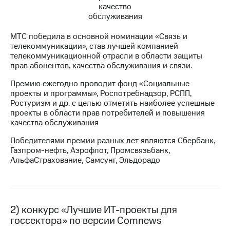
МТС
о технологиях
МТС победила в основной номинации «Связь и
телекоммуникации», став лучшей компанией
Достижения
телекоммуникационной отрасли в области защиты
прав абонентов, качества обслуживания и связи.
Интервью
Премию ежегодно проводит фонд «Социальные
Финансовая
проекты и программы», Роспотребнадзор, РСПП,
отчетность
Ростуризм и др. с целью отметить наиболее успешные
проекты в области прав потребителей и повышения
Контакты
качества обслуживания
Новости
Победителями премии разных лет являются Сбербанк,
в
Газпром-нефть, Аэрофлот, Промсвязьбанк,
регионе
АльфаСтрахование, Самсунг, Эльдорадо
м и акционерам
Корпоративное
управление
2) конкурс «Лучшие ИТ-проекты для
Корпоративный
госсектора» по версии Comnews
секретарь