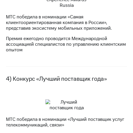
выкупа
акций
Дивиденды
МТС победила в номинации «Самая
Рынок
клиентоориентированная компания в России»,
облигаций
представив экосистему мобильных приложений.
Описание
Премия ежегодно проводится Международной
Еврооблигации-2023
ассоциацией специалистов по управлению клиентским
Уведомление
опытом
о
погашении
именных
облигаций
Другое
4) Конкурс «Лучший поставщик года»
Регистратор
Реквизиты
Контакты
йчивое развитие
и деловая этика
На главную
МТС победила в номинации «Лучший поставщик услуг
телекоммуникаций, связи»