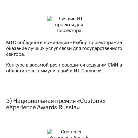
Раскрытие
информации
Информация
акционерам
Документы
ПАО
"МТС"
Собрания
МТС победила в номинации «Выбор госсектора» за
акционеров
оказание лучших услуг связи для государственного
Личный
сектора.
кабинет
Конкурс в восьмой раз проводится ведущим СМИ в
акционера
области телекоммуникаций и ИТ Comnews
Акционерный
капитал
Контроль
и
аудит
3) Национальная премия «Customer
Рынок
eXperience Awards Russia»
акций
Описание
Программа
приобретения
Порядок