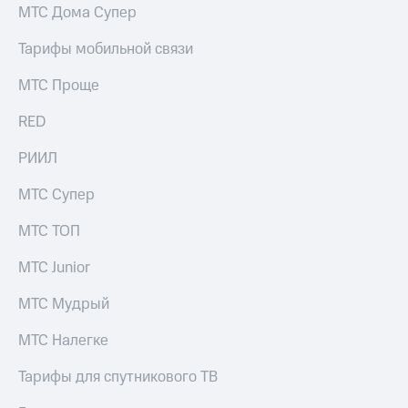
выкупа
МТС Дома Супер
акций
Дивиденды
Тарифы мобильной связи
Рынок
облигаций
МТС Проще
Описание
RED
Еврооблигации-2023
Уведомление
РИИЛ
о
погашении
МТС Супер
именных
облигаций
МТС ТОП
Другое
МТС Junior
Регистратор
Реквизиты
МТС Мудрый
Контакты
йчивое развитие
МТС Налегке
и деловая этика
На главную
Тарифы для спутникового ТВ