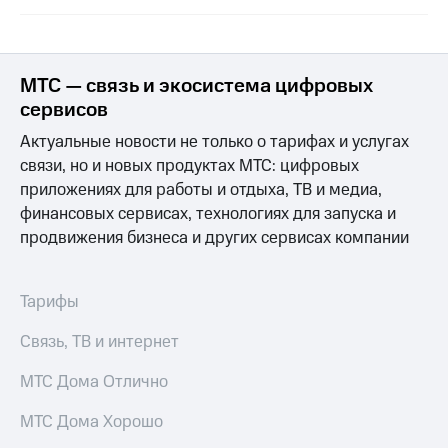
Раскрытие
информации
Информация
акционерам
Документы
МТС — связь и экосистема цифровых
ПАО
сервисов
"МТС"
Собрания
Актуальные новости не только о тарифах и услугах
акционеров
связи, но и новых продуктах МТС: цифровых
Личный
приложениях для работы и отдыха, ТВ и медиа,
кабинет
акционера
финансовых сервисах, технологиях для запуска и
Акционерный
продвижения бизнеса и других сервисах компании
капитал
Контроль
и
Тарифы
аудит
Рынок
Связь, ТВ и интернет
акций
МТС Дома Отлично
Описание
Программа
МТС Дома Хорошо
приобретения
Порядок