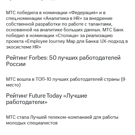
МТС
МТС победила в номинации «Федерация» и в
о технологиях
спец.номинации «Аналитика в HR» за внедрение
собственной разработки по работе с талантами,
Достижения
основанной на аналитике больших данных. МТС Банк
победил в номинации «Столица» за реализацию
Интервью
проекта «Employee Journey Map для Банка: UX-подход в
экосистеме HR»
Финансовая
отчетность
Рейтинг Forbes: 50 лучших работодателей
России
Контакты
Новости
МТС вошла в ТОП-10 лучших работодателей страны (9
в
место)
регионе
Рейтинг Future Today «Лучшие
работодатели»
м и акционерам
Корпоративное
управление
МТС стала Лучшей телеком-компанией для работы
молодых специалистов
Корпоративный
секретарь