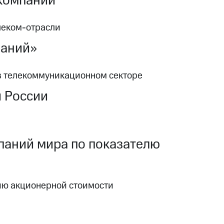
 компаний
леком-отрасли
паний»
в телекоммуникационном секторе
й России
паний мира по показателю
ию акционерной стоимости