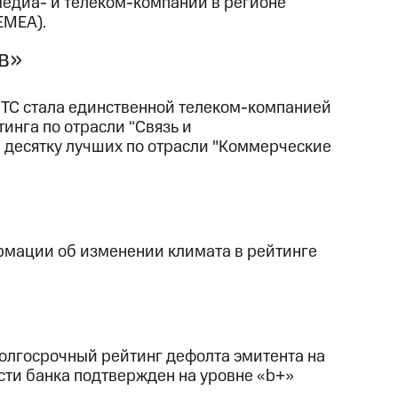
медиа- и телеком-компаний в регионе
EMEA).
в»
МТС стала единственной телеком-компанией
инга по отрасли “Связь и
 десятку лучших по отрасли "Коммерческие
рмации об изменении климата в рейтинге
долгосрочный рейтинг дефолта эмитента на
сти банка подтвержден на уровне «b+»