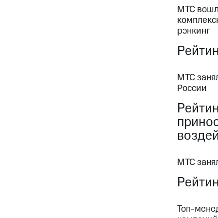
МТС вошл
комплекс
рэнкинг
Рейтин
МТС заня
России
Рейтин
прино
возде
МТС занял
Рейтинг
Топ-мене