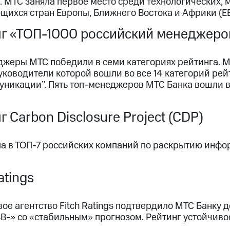
 МТС заняла первое место среди технологических, 
щихся стран Европы, Ближнего Востока и Африки (E
г «ТОП-1000 российский менеджеро
джеры МТС победили в семи категориях рейтинга. 
уководители которой вошли во все 14 категорий рейт
уникации”. Пять топ-менеджеров МТС Банка вошли в
г Carbon Disclosure Project (CDP)
а в ТОП-7 российских компаний по раскрытию инфо
atings
ое агентство Fitch Ratings подтвердило МТС Банку 
B-» со «стабильным» прогнозом. Рейтинг устойчиво