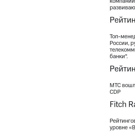
компаний.
развиваю
Рейтин
Топ-мене
России, р
телекомм
банки".
Рейтин
МТС вошл
CDP
Fitch R
Рейтингов
уровне «B