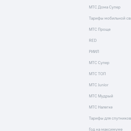
МТС Дома Супер
Тарифы мобильной св
МТС Проще
RED
РИИЛ
МТС Супер
МТС ТОП
МТС Junior
МТС Мудрый
МТС Налегке
Тарифы для спутников
Год на максимуме