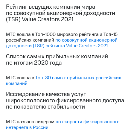
выкупа
Рейтинг ведущих компании мира
акций
по совокупной акционерной доходности
Дивиденды
(TSR) Value Creators 2021
Рынок
облигаций
МТС вошла в Топ-1000 мирового рейтинга и Топ-15
Описание
российских компаний
по совокупной акционерной
Еврооблигации-2023
доходности (TSR) рейтинга Value Creators 2021
Уведомление
о
Список самых прибыльных компаний
погашении
по итогам 2020 года
именных
облигаций
Другое
МТС вошла в
Топ-30 самых прибыльных российских
компаний
Регистратор
Исследование качества услуг
Реквизиты
широкополосного фиксированного доступа
Контакты
по показателю стабильности
йчивое развитие
и деловая этика
На главную
МТC названа лидером
по скорости фиксированного
интернета в России