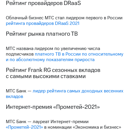
Раскрытие
Рейтинг провайдеров DRaaS
информации
Информация
Облачный бизнес МТС стал лидером первого в России
акционерам
рейтинга провайдеров DRaaS 2021
Документы
ПАО
Рейтинг рынка платного ТВ
"МТС"
Собрания
акционеров
МТС названа лидером по увеличению числа
Личный
подписчиков
платного ТВ в России по относительному
кабинет
и по абсолютному показателям прироста
акционера
Акционерный
Рейтинг Frank RG сезонных вкладов
капитал
с самыми высокими ставками
Контроль
и
аудит
МТС Банк —
лидер рейтинга самых доходных весенних
Рынок
вкладов
акций
Интернет-премия «Прометей-2021»
Описание
Программа
МТС Банк — лауреат Интернет-премии
приобретения
«Прометей-2021»
в номинации «Экономика и бизнес»
Порядок