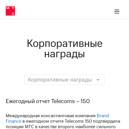
О
сторам и акционерам
Комплаенс и деловая этика
Устойчивое развитие
Медиа-центр
О МТС
О МТС
На главную
компании
О
компании
Стратегия
Стратегия
Карьера
Корпоративные
в МТС
Карьера
в МТС
награды
Пресс-
релизы
История
компании
МТС
о технологиях
Руководство
региона
Корпоративные награды
Правовая
информация
Ежегодный отчет Telecoms – 150
Контакты
Международная консалтинговая компания
Brand
Медиа-центр
Finance
в ежегодном отчете Telecoms 150 подтвердила
Пресс-
позиции МТС в качестве второго наиболее сильного
релизы