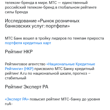
телеком-бренда в мире. МТС — единственный
российский телеком-бренд в глобальном рейтинге
МТС
силы бренда
о технологиях
Исследование «Рынок розничных
Достижения
банковских услуг: портфели»
Интервью
МТС Банк вошел в тройку лидеров по темпам прироста
Финансовая
портфеля кредитных карт
отчетность
Рейтинг НКР
Контакты
Рейтинговое агентство
«Национальные Кредитные
Новости
Рейтинги» (НКР)
присвоило МТС Банку кредитный
в
рейтинг A.ru по национальной шкале, прогноз −
регионе
стабильный
м и акционерам
Рейтинг Эксперт РА
Корпоративное
управление
«Эксперт РА»
повысил рейтинг МТС-банку до уровня
Корпоративный
ruA-
секретарь